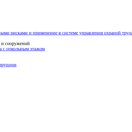
ыми рисками и применение в системе управления охраной труда
й и сооружений
ма с цокольным этажом
оррупции