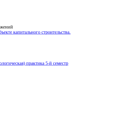
ружений
ъекте капитального строительства.
гическая) практика 5-й семестр