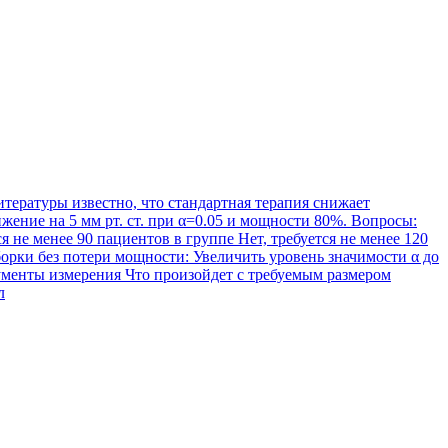
тературы известно, что стандартная терапия снижает
жение на 5 мм рт. ст. при α=0.05 и мощности 80%. Вопросы:
 не менее 90 пациентов в группе Нет, требуется не менее 120
орки без потери мощности: Увеличить уровень значимости α до
ументы измерения Что произойдет с требуемым размером
л