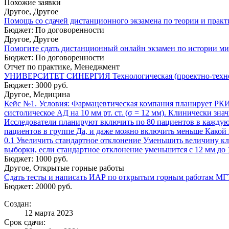
Похожие заявки
Другое, Другое
Помощь со сдачей дистанционного экзамена по теории и практ
Бюджет: По договоренности
Другое, Другое
Помогите сдать дистанционный онлайн экзамен по истории ми
Бюджет: По договоренности
Отчет по практике, Менеджмент
УНИВЕРСИТЕТ СИНЕРГИЯ Технологическая (проектно-техноло
Бюджет: 3000 руб.
Другое, Медицина
Кейс №1. Условия: Фармацевтическая компания планирует РКИ д
систолическое АД на 10 мм рт. ст. (σ = 12 мм). Клинически зн
Исследователи планируют включить по 80 пациентов в каждую гр
пациентов в группе Да, и даже можно включить меньше Какой 
0.1 Увеличить стандартное отклонение Уменьшить величину к
выборки, если стандартное отклонение уменьшится с 12 мм до
Бюджет: 1000 руб.
Другое, Открытые горные работы
Сдать тесты и написать ИАР по открытым горным работам М
Бюджет: 20000 руб.
Создан:
12 марта 2023
Срок сдачи: