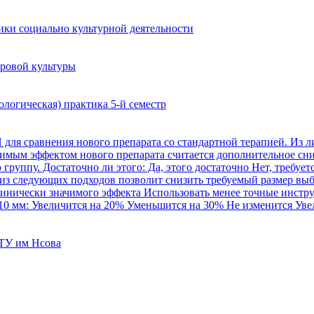
ики социально культурной деятельности
ровой культуры
гическая) практика 5-й семестр
ля сравнения нового препарата со стандартной терапией. Из ли
ачимым эффектом нового препарата считается дополнительное сни
уппу. Достаточно ли этого: Да, этого достаточно Нет, требуется
из следующих подходов позволит снизить требуемый размер выб
линически значимого эффекта Использовать менее точные инстр
 10 мм: Увеличится на 20% Уменьшится на 30% Не изменится Уве
ГТУ им Нсова