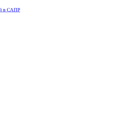
ий в САПР