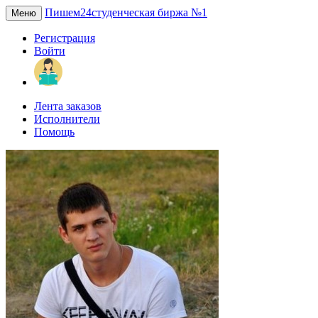
Пишем24
студенческая биржа №1
Меню
Регистрация
Войти
Лента заказов
Исполнители
Помощь