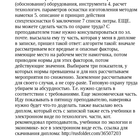
(обоснование) оборудования, инструмента 4. расчет
технологич. параметров оснастки изготовления методом
намотки 5. описание и принцип действия
спецтехоснастки 6 заключение 7 список литры. ЕЩЕ.
вы можете сделать часть по охране труда? С
преподавателем тоже нужно консультироваться по эл.
почте. высылала ему ту часть, которая у меня в дипломе
в записке, пришел такой ответ: алгоритм такой: вначале
рассматриваем все вредные и опасные факторы,
имеющие место на рабочем месте намотчика, потом
приводим нормы для этих факторов, потом
действующие значения. Выбираем три показателя, у
которых нормы превышены и для них рассчитываем
мероприятия по снижению. Заземление рассчитываем
для своего случая, а не copy-paste. Типовую охрану труда
убираем за абсурдностью. Т.е. нужно сделать в
соответствии с требованиями. Еще экономическая часть.
Иду показывать в пятницу преподавателю, наверняка
нужно будет что-то доделать. также высылаю весь
диплом, который есть с запиской также есть учебники в
электронном виде по технологич. части, кот.
рекомендовал преподаватель, учебники по экологии и
экономике- все в электронном виде есть. ссылка для
скачивания диплома: http://rusfolder.com/36507203