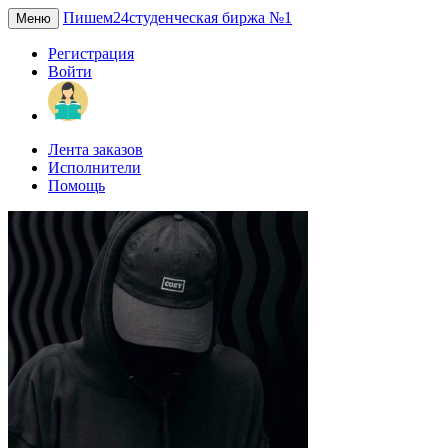
Пишем24
студенческая биржа №1
Меню
Регистрация
Войти
Лента заказов
Исполнители
Помощь