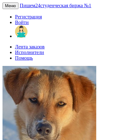
Пишем24
студенческая биржа №1
Меню
Регистрация
Войти
Лента заказов
Исполнители
Помощь