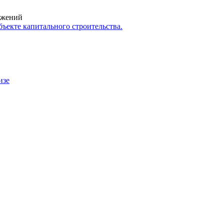
ружений
ъекте капитального строительства.
изе