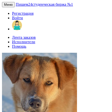
Пишем24
студенческая биржа №1
Меню
Регистрация
Войти
Лента заказов
Исполнители
Помощь