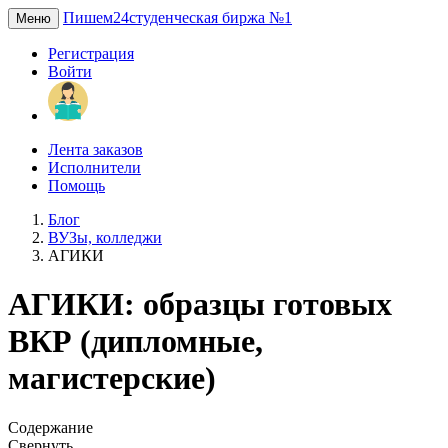
Пишем24
студенческая биржа №1
Меню
Регистрация
Войти
Лента заказов
Исполнители
Помощь
Блог
ВУЗы, колледжи
АГИКИ
АГИКИ: образцы готовых
ВКР (дипломные,
магистерские)
Содержание
Свернуть