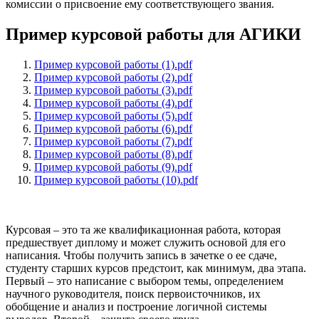
комиссии о присвоение ему соответствующего звания.
Пример курсовой работы для АГИКИ
Пример курсовой работы (1).pdf
Пример курсовой работы (2).pdf
Пример курсовой работы (3).pdf
Пример курсовой работы (4).pdf
Пример курсовой работы (5).pdf
Пример курсовой работы (6).pdf
Пример курсовой работы (7).pdf
Пример курсовой работы (8).pdf
Пример курсовой работы (9).pdf
Пример курсовой работы (10).pdf
Курсовая – это та же квалификационная работа, которая
предшествует диплому и может служить основой для его
написания. Чтобы получить запись в зачетке о ее сдаче,
студенту старших курсов предстоит, как минимум, два этапа.
Первый – это написание с выбором темы, определением
научного руководителя, поиск первоисточников, их
обобщение и анализ и построение логичной системы