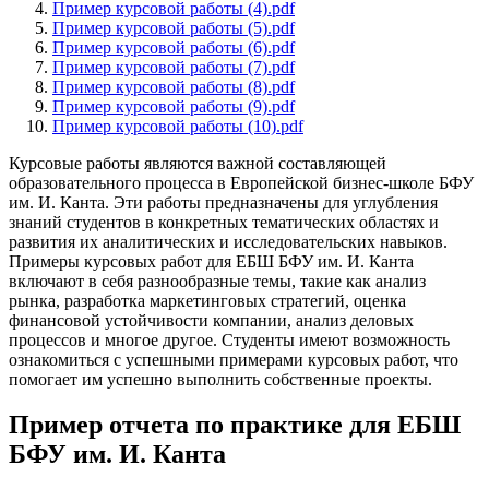
Пример курсовой работы (4).pdf
Пример курсовой работы (5).pdf
Пример курсовой работы (6).pdf
Пример курсовой работы (7).pdf
Пример курсовой работы (8).pdf
Пример курсовой работы (9).pdf
Пример курсовой работы (10).pdf
Курсовые работы являются важной составляющей
образовательного процесса в Европейской бизнес-школе БФУ
им. И. Канта. Эти работы предназначены для углубления
знаний студентов в конкретных тематических областях и
развития их аналитических и исследовательских навыков.
Примеры курсовых работ для ЕБШ БФУ им. И. Канта
включают в себя разнообразные темы, такие как анализ
рынка, разработка маркетинговых стратегий, оценка
финансовой устойчивости компании, анализ деловых
процессов и многое другое. Студенты имеют возможность
ознакомиться с успешными примерами курсовых работ, что
помогает им успешно выполнить собственные проекты.
Пример отчета по практике для ЕБШ
БФУ им. И. Канта