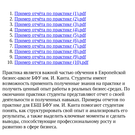
Пример отчёта по практике (1).pdf
Пример отчёта по практике (2).pdf
Пример отчёта по практике (3).pdf
Пример отчёта по практике (4).pdf
Пример отчёта по практике (5).pdf
Пример отчёта по практике (6).pdf
Пример отчёта по практике (7).pdf
Пример отчёта по практике (8).pdf
Пример отчёта по практике (9).pdf
Пример отчёта по практике (10).pdf
Практика является важной частью обучения в Европейской
бизнес-школе БФУ им. И. Канта. Студенты имеют
возможность применить полученные знания на практике и
получить ценный опыт работы в реальных бизнес-средах. По
окончании практики студенты представляют отчет о своей
деятельности и полученных навыках. Примеры отчетов по
практике для ЕБШ БФУ им. И. Канта помогают студентам
понять, как структурировать свой опыт и анализировать его
результаты, а также выделить ключевые моменты и сделать
выводы, способствующие профессиональному росту и
развитию в сфере бизнеса.