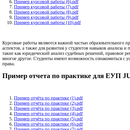
Пример курсовой работы (6).pdf
Пример курсовой работы (7).pdf
Пример курсовой работы (8).pdf
Пример курсовой работы (9).pdf
Пример курсовой работы (10).pdf
Курсовые работы являются важной частью образовательного п
аспектов, а также для развития у студентов навыков анализа
такие как юридический анализ судебных решений, правовое р
многое другое. Студенты имеют возможность ознакомиться с у
права.
Пример отчета по практике для ЕУП 
Пример отчёта по практике (1).pdf
Пример отчёта по практике (2).pdf
Пример отчёта по практике (3).pdf
Пример отчёта по практике (4).pdf
Пример отчёта по практике (5).pdf
Пример отчёта по практике (6).pdf
Пример отчёта по практике (7).pdf