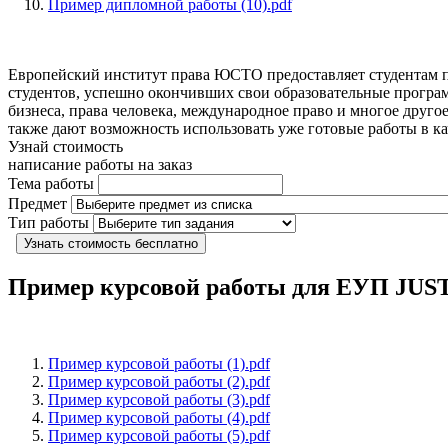
Пример дипломной работы (10).pdf
Европейский институт права ЮСТО предоставляет студентам п
студентов, успешно окончивших свои образовательные програ
бизнеса, права человека, международное право и многое друг
также дают возможность использовать уже готовые работы в ка
Узнай стоимость
написание работы на заказ
Тема работы
Предмет
Тип работы
Узнать стоимость бесплатно
Пример курсовой работы для ЕУП JUS
Пример курсовой работы (1).pdf
Пример курсовой работы (2).pdf
Пример курсовой работы (3).pdf
Пример курсовой работы (4).pdf
Пример курсовой работы (5).pdf