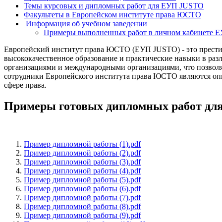
Темы курсовых и дипломных работ для ЕУП JUSTO
Факультеты в Европейском институте права ЮСТО
Информация об учебном заведении
Примеры выполненных работ в личном кабинете 
Европейский институт права ЮСТО (ЕУП JUSTO) - это престиж
высококачественное образование и практические навыки в р
организациями и международными организациями, что позволя
сотрудники Европейского института права ЮСТО являются опы
сфере права.
Примеры готовых дипломных работ д
Пример дипломной работы (1).pdf
Пример дипломной работы (2).pdf
Пример дипломной работы (3).pdf
Пример дипломной работы (4).pdf
Пример дипломной работы (5).pdf
Пример дипломной работы (6).pdf
Пример дипломной работы (7).pdf
Пример дипломной работы (8).pdf
Пример дипломной работы (9).pdf