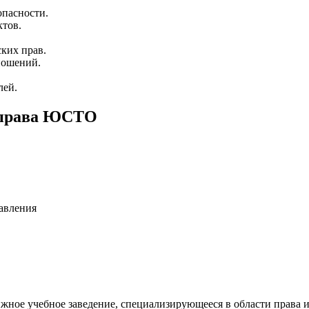
опасности.
ктов.
ких прав.
ношений.
лей.
 права ЮСТО
равления
ное учебное заведение, специализирующееся в области права и