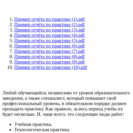
Пример отчёта по практике (1).pdf
Пример отчёта по практике (2).pdf
Пример отчёта по практике (3).pdf
Пример отчёта по практике (4).pdf
Пример отчёта по практике (5).pdf
Пример отчёта по практике (6).pdf
Пример отчёта по практике (7).pdf
Пример отчёта по практике (8).pdf
Пример отчёта по практике (9).pdf
Пример отчёта по практике (10).pdf
Любой обучающийся, независимо от уровня образовательного
заведения, а также специалист, который повышает свой
профессиональный уровень, в обязательном порядке должен
проходить практику. Как правило, за весь период учебы их
будет несколько. И, чаще всего, это следующие виды работ:
Учебная практика.
Технологическая практика.