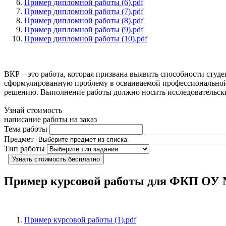
Пример дипломной работы (6).pdf
Пример дипломной работы (7).pdf
Пример дипломной работы (8).pdf
Пример дипломной работы (9).pdf
Пример дипломной работы (10).pdf
ВКР – это работа, которая призвана выявить способности студ
сформулированную проблему в осваиваемой профессиональной 
решению. Выполнение работы должно носить исследовательски
Узнай стоимость
написание работы на заказ
Тема работы
Предмет
Тип работы
Узнать стоимость бесплатно
Пример курсовой работы для ФКП О
Пример курсовой работы (1).pdf