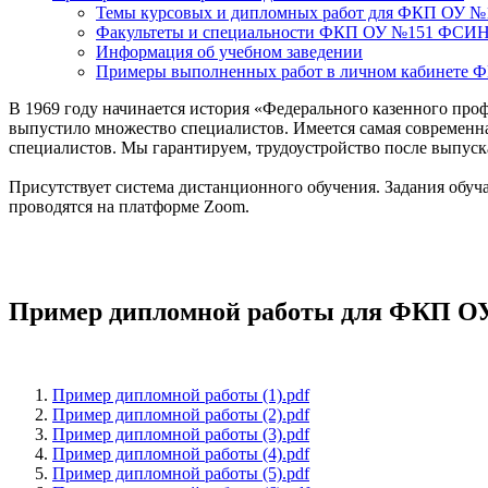
Темы курсовых и дипломных работ для ФКП ОУ 
Факультеты и специальности ФКП ОУ №151 ФСИ
Информация об учебном заведении
Примеры выполненных работ в личном кабинет
В 1969 году начинается история «Федерального казенного пр
выпустило множество специалистов. Имеется самая современна
специалистов. Мы гарантируем, трудоустройство после выпуск
Присутствует система дистанционного обучения. Задания обуч
проводятся на платформе Zoom.
Пример дипломной работы для ФКП 
Пример дипломной работы (1).pdf
Пример дипломной работы (2).pdf
Пример дипломной работы (3).pdf
Пример дипломной работы (4).pdf
Пример дипломной работы (5).pdf