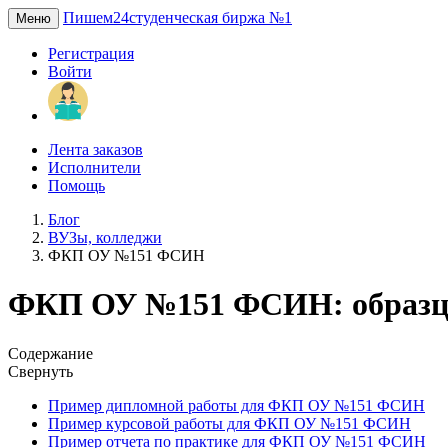
Пишем24
студенческая биржа №1
Меню
Регистрация
Войти
Лента заказов
Исполнители
Помощь
Блог
ВУЗы, колледжи
ФКП ОУ №151 ФСИН
ФКП ОУ №151 ФСИН: образцы
Содержание
Свернуть
Пример дипломной работы для ФКП ОУ №151 ФСИН
Пример курсовой работы для ФКП ОУ №151 ФСИН
Пример отчета по практике для ФКП ОУ №151 ФСИН