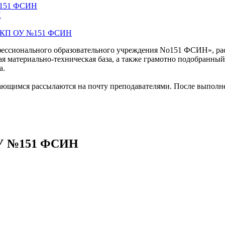
№151 ФСИН
Н
е ФКП ОУ №151 ФСИН
офессионального образовательного учреждения No151 ФСИН», ра
я материально-техническая база, а также грамотно подобранный
а.
ающимся рассылаются на почту преподавателями. После выполне
ОУ №151 ФСИН