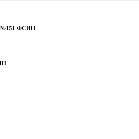
У №151 ФСИН
ИН