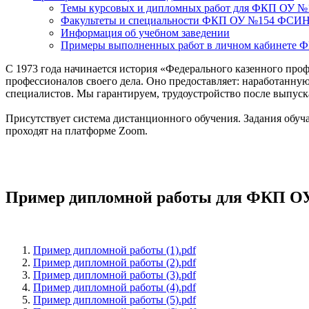
Темы курсовых и дипломных работ для ФКП ОУ 
Факультеты и специальности ФКП ОУ №154 ФСИ
Информация об учебном заведении
Примеры выполненных работ в личном кабинет
С 1973 года начинается история «Федерального казенного пр
профессионалов своего дела. Оно предоставляет: наработанну
специалистов. Мы гарантируем, трудоустройство после выпуск
Присутствует система дистанционного обучения. Задания обуч
проходят на платформе Zoom.
Пример дипломной работы для ФКП 
Пример дипломной работы (1).pdf
Пример дипломной работы (2).pdf
Пример дипломной работы (3).pdf
Пример дипломной работы (4).pdf
Пример дипломной работы (5).pdf