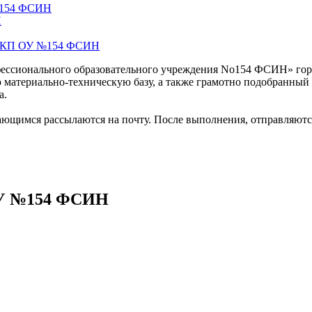
№154 ФСИН
Н
е ФКП ОУ №154 ФСИН
офессионального образовательного учреждения No154 ФСИН» гор
ю материально-техническую базу, а также грамотно подобранный
а.
ающимся рассылаются на почту. После выполнения, отправляютс
ОУ №154 ФСИН