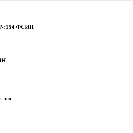
У №154 ФСИН
ИН
вания