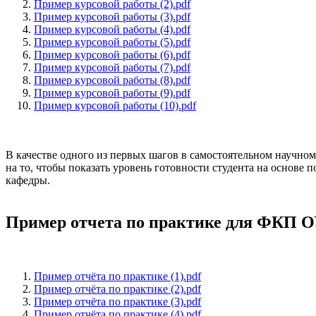
Пример курсовой работы (2).pdf
Пример курсовой работы (3).pdf
Пример курсовой работы (4).pdf
Пример курсовой работы (5).pdf
Пример курсовой работы (6).pdf
Пример курсовой работы (7).pdf
Пример курсовой работы (8).pdf
Пример курсовой работы (9).pdf
Пример курсовой работы (10).pdf
В качестве одного из первых шагов в самостоятельном научном
на то, чтобы показать уровень готовности студента на основ
кафедры.
Пример отчета по практике для ФКП
Пример отчёта по практике (1).pdf
Пример отчёта по практике (2).pdf
Пример отчёта по практике (3).pdf
Пример отчёта по практике (4).pdf