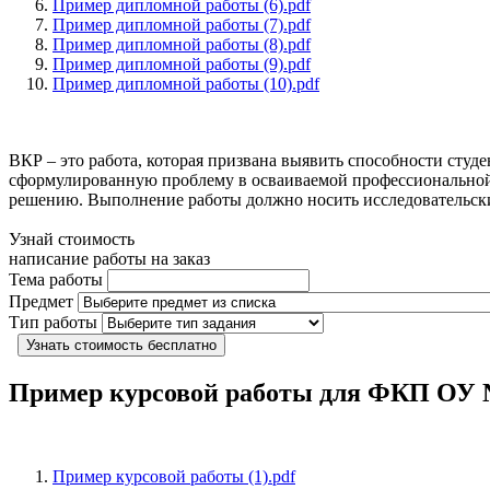
Пример дипломной работы (6).pdf
Пример дипломной работы (7).pdf
Пример дипломной работы (8).pdf
Пример дипломной работы (9).pdf
Пример дипломной работы (10).pdf
ВКР – это работа, которая призвана выявить способности студ
сформулированную проблему в осваиваемой профессиональной 
решению. Выполнение работы должно носить исследовательски
Узнай стоимость
написание работы на заказ
Тема работы
Предмет
Тип работы
Узнать стоимость бесплатно
Пример курсовой работы для ФКП О
Пример курсовой работы (1).pdf