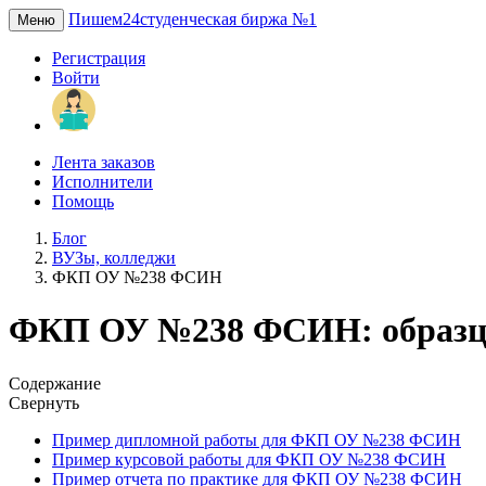
Пишем24
студенческая биржа №1
Меню
Регистрация
Войти
Лента заказов
Исполнители
Помощь
Блог
ВУЗы, колледжи
ФКП ОУ №238 ФСИН
ФКП ОУ №238 ФСИН: образцы
Содержание
Свернуть
Пример дипломной работы для ФКП ОУ №238 ФСИН
Пример курсовой работы для ФКП ОУ №238 ФСИН
Пример отчета по практике для ФКП ОУ №238 ФСИН