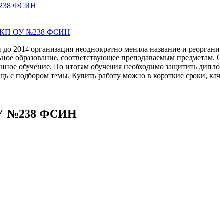
№238 ФСИН
Н
е ФКП ОУ №238 ФСИН
до 2014 организация неоднократно меняла название и реорган
ьное образование, соответствующее преподаваемым предметам.
нное обучение. По итогам обучения необходимо защитить диплом
ощь с подбором темы. Купить работу можно в короткие сроки, ка
ОУ №238 ФСИН