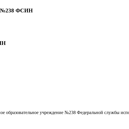
У №238 ФСИН
ИН
ое образовательное учреждение №238 Федеральной службы исп