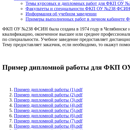
Темы курсовых и дипломных работ для ФКП ОУ 
Факультеты и специальности ФКП ОУ №238 ФСИ
Информация об учебном заведении
Примеры выполненных работ в личном кабинет
ФКП ОУ №238 ФСИН была создана в 1974 году в Челябинске и 
квалификацию, оконченное высшее или среднее профессионал
по специальности. Учебное заведение предоставляет дистанцио
Тему предоставляет заказчик, если необходимо, то окажут пом
Пример дипломной работы для ФКП 
Пример дипломной работы (1).pdf
Пример дипломной работы (2).pdf
Пример дипломной работы (3).pdf
Пример дипломной работы (4).pdf
Пример дипломной работы (5).pdf
Пример дипломной работы (6).pdf
Пример дипломной работы (7).pdf
Пример дипломной работы (8).pdf