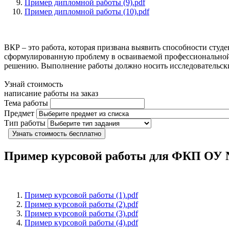
Пример дипломной работы (9).pdf
Пример дипломной работы (10).pdf
ВКР – это работа, которая призвана выявить способности студ
сформулированную проблему в осваиваемой профессиональной 
решению. Выполнение работы должно носить исследовательски
Узнай стоимость
написание работы на заказ
Тема работы
Предмет
Тип работы
Узнать стоимость бесплатно
Пример курсовой работы для ФКП О
Пример курсовой работы (1).pdf
Пример курсовой работы (2).pdf
Пример курсовой работы (3).pdf
Пример курсовой работы (4).pdf