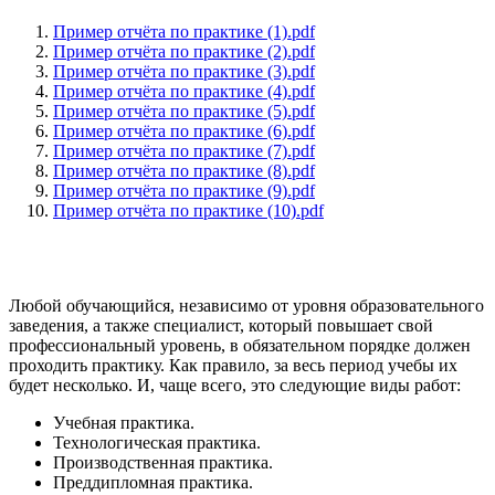
Пример отчёта по практике (1).pdf
Пример отчёта по практике (2).pdf
Пример отчёта по практике (3).pdf
Пример отчёта по практике (4).pdf
Пример отчёта по практике (5).pdf
Пример отчёта по практике (6).pdf
Пример отчёта по практике (7).pdf
Пример отчёта по практике (8).pdf
Пример отчёта по практике (9).pdf
Пример отчёта по практике (10).pdf
Любой обучающийся, независимо от уровня образовательного
заведения, а также специалист, который повышает свой
профессиональный уровень, в обязательном порядке должен
проходить практику. Как правило, за весь период учебы их
будет несколько. И, чаще всего, это следующие виды работ:
Учебная практика.
Технологическая практика.
Производственная практика.
Преддипломная практика.