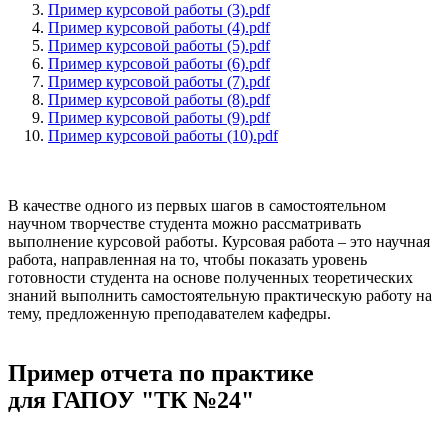
Пример курсовой работы (3).pdf
Пример курсовой работы (4).pdf
Пример курсовой работы (5).pdf
Пример курсовой работы (6).pdf
Пример курсовой работы (7).pdf
Пример курсовой работы (8).pdf
Пример курсовой работы (9).pdf
Пример курсовой работы (10).pdf
В качестве одного из первых шагов в самостоятельном
научном творчестве студента можно рассматривать
выполнение курсовой работы. Курсовая работа – это научная
работа, направленная на то, чтобы показать уровень
готовности студента на основе полученных теоретических
знаний выполнить самостоятельную практическую работу на
тему, предложенную преподавателем кафедры.
Пример отчета по практике
для ГАПОУ "ТК №24"