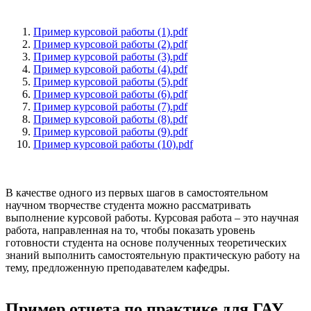
Пример курсовой работы (1).pdf
Пример курсовой работы (2).pdf
Пример курсовой работы (3).pdf
Пример курсовой работы (4).pdf
Пример курсовой работы (5).pdf
Пример курсовой работы (6).pdf
Пример курсовой работы (7).pdf
Пример курсовой работы (8).pdf
Пример курсовой работы (9).pdf
Пример курсовой работы (10).pdf
В качестве одного из первых шагов в самостоятельном
научном творчестве студента можно рассматривать
выполнение курсовой работы. Курсовая работа – это научная
работа, направленная на то, чтобы показать уровень
готовности студента на основе полученных теоретических
знаний выполнить самостоятельную практическую работу на
тему, предложенную преподавателем кафедры.
Пример отчета по практике для ГАУ