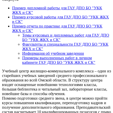
Пример дипломной работы для ГАУ ДПО БО "УКК
ЖКХ и СК"
Пример курсовой работы для ГАУ ДПО БО "УКК ЖКХ
и СК"
Пример отчета по практике для ГАУ ДПО БО "УКК
ЖКХ и СК"
Темы курсовых и дипломных работ для ГАУ ДПО
БО "УКК ЖКХ и СК"
Факультеты и специальности ГАУ ДПО БО "УКК
ЖКХ и СК"
Информация об учебном заведении
Примеры выполненных работ в личном
кабинете ГАУ ДПО БО "УКК ЖКХ и СК"
Учебный центр жилищно-коммунального комплекса – один из
старейших учебных заведений среднего профессионального
образования во всей Омской области. В структуру центра
входят оснащенные новейшими технологиями классы,
большая библиотека и читальный зал, лабораторные классы,
новейшие базы и способы обучения.
Помимо подготовки среднего звена, в центре можно пройти
курсы повышения квалификации, переподготовку кадров и
получение дополнительного образования. Преподавательский
состав насчитывает 10 квалифицированных педагогов с право