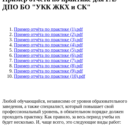
ДПО БО "УКК ЖКХ и СК"
Пример отчёта по практике (1).pdf
Пример отчёта по практике (2).pdf
Пример отчёта по практике (3).pdf
Пример отчёта по практике (4).pdf
Пример отчёта по практике (5).pdf
Пример отчёта по практике (6).pdf
Пример отчёта по практике (7).pdf
Пример отчёта по практике (8).pdf
Пример отчёта по практике (9).pdf
Пример отчёта по практике (10).pdf
Любой обучающийся, независимо от уровня образовательного
заведения, а также специалист, который повышает свой
профессиональный уровень, в обязательном порядке должен
проходить практику. Как правило, за весь период учебы их
будет несколько. И, чаще всего, это следующие виды работ: