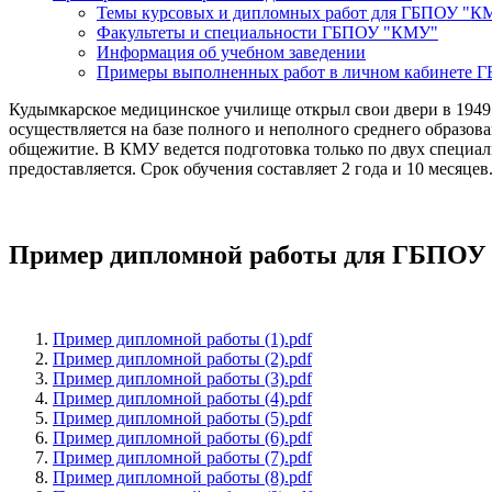
Темы курсовых и дипломных работ для ГБПОУ "К
Факультеты и специальности ГБПОУ "КМУ"
Информация об учебном заведении
Примеры выполненных работ в личном кабинете
Кудымкарское медицинское училище открыл свои двери в 1949 
осуществляется на базе полного и неполного среднего образов
общежитие. В КМУ ведется подготовка только по двух специа
предоставляется. Срок обучения составляет 2 года и 10 месяцев
Пример дипломной работы для ГБПО
Пример дипломной работы (1).pdf
Пример дипломной работы (2).pdf
Пример дипломной работы (3).pdf
Пример дипломной работы (4).pdf
Пример дипломной работы (5).pdf
Пример дипломной работы (6).pdf
Пример дипломной работы (7).pdf
Пример дипломной работы (8).pdf