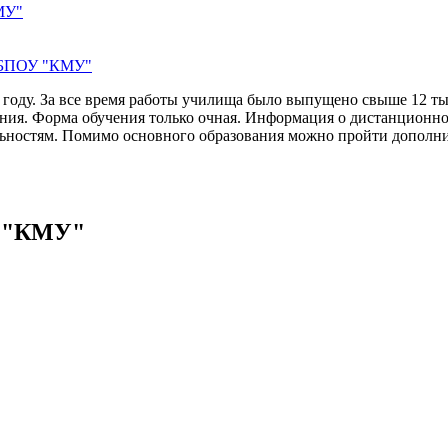
МУ"
 ГБПОУ "КМУ"
году. За все время работы училища было выпущено свыше 12 ты
ания. Форма обучения только очная. Информация о дистанционно
льностям. Помимо основного образования можно пройти дополн
.
У "КМУ"