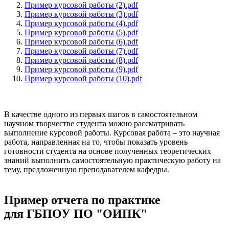
Пример курсовой работы (2).pdf
Пример курсовой работы (3).pdf
Пример курсовой работы (4).pdf
Пример курсовой работы (5).pdf
Пример курсовой работы (6).pdf
Пример курсовой работы (7).pdf
Пример курсовой работы (8).pdf
Пример курсовой работы (9).pdf
Пример курсовой работы (10).pdf
В качестве одного из первых шагов в самостоятельном
научном творчестве студента можно рассматривать
выполнение курсовой работы. Курсовая работа – это научная
работа, направленная на то, чтобы показать уровень
готовности студента на основе полученных теоретических
знаний выполнить самостоятельную практическую работу на
тему, предложенную преподавателем кафедры.
Пример отчета по практике
для ГБПОУ ПО "ОИПК"