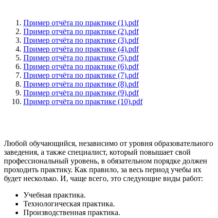
Пример отчёта по практике (1).pdf
Пример отчёта по практике (2).pdf
Пример отчёта по практике (3).pdf
Пример отчёта по практике (4).pdf
Пример отчёта по практике (5).pdf
Пример отчёта по практике (6).pdf
Пример отчёта по практике (7).pdf
Пример отчёта по практике (8).pdf
Пример отчёта по практике (9).pdf
Пример отчёта по практике (10).pdf
Любой обучающийся, независимо от уровня образовательного
заведения, а также специалист, который повышает свой
профессиональный уровень, в обязательном порядке должен
проходить практику. Как правило, за весь период учебы их
будет несколько. И, чаще всего, это следующие виды работ:
Учебная практика.
Технологическая практика.
Производственная практика.