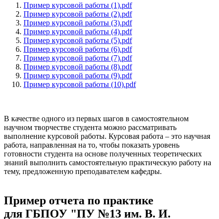
Пример курсовой работы (1).pdf
Пример курсовой работы (2).pdf
Пример курсовой работы (3).pdf
Пример курсовой работы (4).pdf
Пример курсовой работы (5).pdf
Пример курсовой работы (6).pdf
Пример курсовой работы (7).pdf
Пример курсовой работы (8).pdf
Пример курсовой работы (9).pdf
Пример курсовой работы (10).pdf
В качестве одного из первых шагов в самостоятельном
научном творчестве студента можно рассматривать
выполнение курсовой работы. Курсовая работа – это научная
работа, направленная на то, чтобы показать уровень
готовности студента на основе полученных теоретических
знаний выполнить самостоятельную практическую работу на
тему, предложенную преподавателем кафедры.
Пример отчета по практике
для ГБПОУ "ПУ №13 им. В. И.