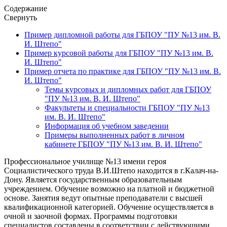
Содержание
Свернуть
Пример дипломной работы для ГБПОУ "ПУ №13 им. В.
И. Штепо"
Пример курсовой работы для ГБПОУ "ПУ №13 им. В.
И. Штепо"
Пример отчета по практике для ГБПОУ "ПУ №13 им. В.
И. Штепо"
Темы курсовых и дипломных работ для ГБПОУ
"ПУ №13 им. В. И. Штепо"
Факультеты и специальности ГБПОУ "ПУ №13
им. В. И. Штепо"
Информация об учебном заведении
Примеры выполненных работ в личном
кабинете ГБПОУ "ПУ №13 им. В. И. Штепо"
Профессиональное училище №13 имени героя
Социалистического труда В.И.Штепо находится в г.Калач-на-
Дону. Является государственным образовательным
учреждением. Обучение возможно на платной и бюджетной
основе. Занятия ведут опытные преподаватели с высшей
квалификационной категорией. Обучение осуществляется в
очной и заочной формах. Программы подготовки
специалистов составлены в соответствии с действующими