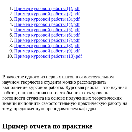
Пример курсовой работы (1).pdf
Пример курсовой работы (2).pdf
Пример курсовой работы (3).pdf
Пример курсовой работы (4).pdf
Пример курсовой работы (5).pdf
Пример курсовой работы (6).pdf
Пример курсовой работы (7).pdf
Пример курсовой работы (8).pdf
Пример курсовой работы (9).pdf
Пример курсовой работы (10).pdf
В качестве одного из первых шагов в самостоятельном
научном творчестве студента можно рассматривать
выполнение курсовой работы. Курсовая работа – это научная
работа, направленная на то, чтобы показать уровень
готовности студента на основе полученных теоретических
знаний выполнить самостоятельную практическую работу на
тему, предложенную преподавателем кафедры.
Пример отчета по практике