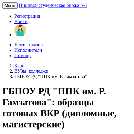
Пишем24
студенческая биржа №1
Меню
Регистрация
Войти
Лента заказов
Исполнители
Помощь
Блог
ВУЗы, колледжи
ГБПОУ РД "ППК им. Р. Гамзатова"
ГБПОУ РД "ППК им. Р.
Гамзатова": образцы
готовых ВКР (дипломные,
магистерские)