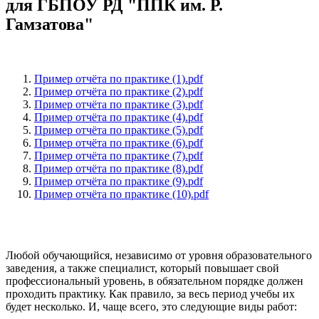
для ГБПОУ РД "ППК им. Р.
Гамзатова"
Пример отчёта по практике (1).pdf
Пример отчёта по практике (2).pdf
Пример отчёта по практике (3).pdf
Пример отчёта по практике (4).pdf
Пример отчёта по практике (5).pdf
Пример отчёта по практике (6).pdf
Пример отчёта по практике (7).pdf
Пример отчёта по практике (8).pdf
Пример отчёта по практике (9).pdf
Пример отчёта по практике (10).pdf
Любой обучающийся, независимо от уровня образовательного
заведения, а также специалист, который повышает свой
профессиональный уровень, в обязательном порядке должен
проходить практику. Как правило, за весь период учебы их
будет несколько. И, чаще всего, это следующие виды работ: