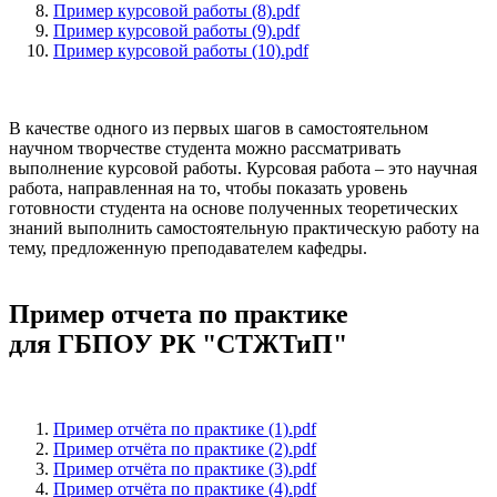
Пример курсовой работы (8).pdf
Пример курсовой работы (9).pdf
Пример курсовой работы (10).pdf
В качестве одного из первых шагов в самостоятельном
научном творчестве студента можно рассматривать
выполнение курсовой работы. Курсовая работа – это научная
работа, направленная на то, чтобы показать уровень
готовности студента на основе полученных теоретических
знаний выполнить самостоятельную практическую работу на
тему, предложенную преподавателем кафедры.
Пример отчета по практике
для ГБПОУ РК "СТЖТиП"
Пример отчёта по практике (1).pdf
Пример отчёта по практике (2).pdf
Пример отчёта по практике (3).pdf
Пример отчёта по практике (4).pdf