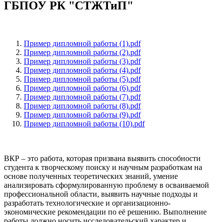
ГБПОУ РК "СТЖТиП"
Пример дипломной работы (1).pdf
Пример дипломной работы (2).pdf
Пример дипломной работы (3).pdf
Пример дипломной работы (4).pdf
Пример дипломной работы (5).pdf
Пример дипломной работы (6).pdf
Пример дипломной работы (7).pdf
Пример дипломной работы (8).pdf
Пример дипломной работы (9).pdf
Пример дипломной работы (10).pdf
ВКР – это работа, которая призвана выявить способности
студента к творческому поиску и научным разработкам на
основе полученных теоретических знаний, умение
анализировать сформулированную проблему в осваиваемой
профессиональной области, выявить научные подходы и
разработать технологические и организационно-
экономические рекомендации по её решению. Выполнение
работы должно носить исследовательский характер и