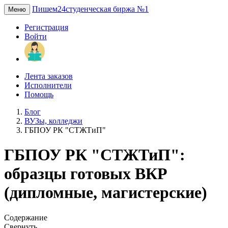
Пишем24
студенческая биржа №1
Меню
Регистрация
Войти
Лента заказов
Исполнители
Помощь
Блог
ВУЗы, колледжи
ГБПОУ РК "СТЖТиП"
ГБПОУ РК "СТЖТиП":
образцы готовых ВКР
(дипломные, магистерские)
Содержание
Свернуть