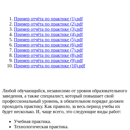
Пример отчёта по практике (1).pdf
Пример отчёта по практике (2).pdf
Пример отчёта по практике (3).pdf
Пример отчёта по практике (4).pdf
Пример отчёта по практике (5).pdf
Пример отчёта по практике (6).pdf
Пример отчёта по практике (7).pdf
Пример отчёта по практике (8).pdf
Пример отчёта по практике (9).pdf
Пример отчёта по практике (10).pdf
Любой обучающийся, независимо от уровня образовательного
заведения, а также специалист, который повышает свой
профессиональный уровень, в обязательном порядке должен
проходить практику. Как правило, за весь период учебы их
будет несколько. И, чаще всего, это следующие виды работ:
Учебная практика.
Технологическая практика.