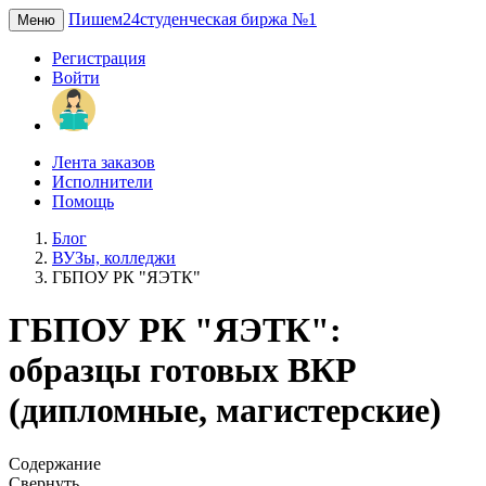
Пишем24
студенческая биржа №1
Меню
Регистрация
Войти
Лента заказов
Исполнители
Помощь
Блог
ВУЗы, колледжи
ГБПОУ РК "ЯЭТК"
ГБПОУ РК "ЯЭТК":
образцы готовых ВКР
(дипломные, магистерские)
Содержание
Свернуть