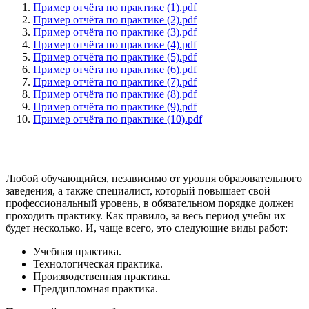
Пример отчёта по практике (1).pdf
Пример отчёта по практике (2).pdf
Пример отчёта по практике (3).pdf
Пример отчёта по практике (4).pdf
Пример отчёта по практике (5).pdf
Пример отчёта по практике (6).pdf
Пример отчёта по практике (7).pdf
Пример отчёта по практике (8).pdf
Пример отчёта по практике (9).pdf
Пример отчёта по практике (10).pdf
Любой обучающийся, независимо от уровня образовательного
заведения, а также специалист, который повышает свой
профессиональный уровень, в обязательном порядке должен
проходить практику. Как правило, за весь период учебы их
будет несколько. И, чаще всего, это следующие виды работ:
Учебная практика.
Технологическая практика.
Производственная практика.
Преддипломная практика.