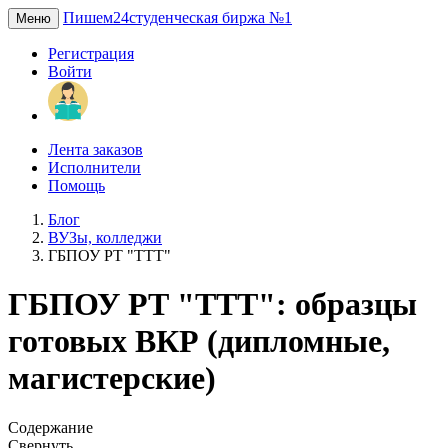
Пишем24
студенческая биржа №1
Меню
Регистрация
Войти
Лента заказов
Исполнители
Помощь
Блог
ВУЗы, колледжи
ГБПОУ РТ "ТТТ"
ГБПОУ РТ "ТТТ": образцы
готовых ВКР (дипломные,
магистерские)
Содержание
Свернуть