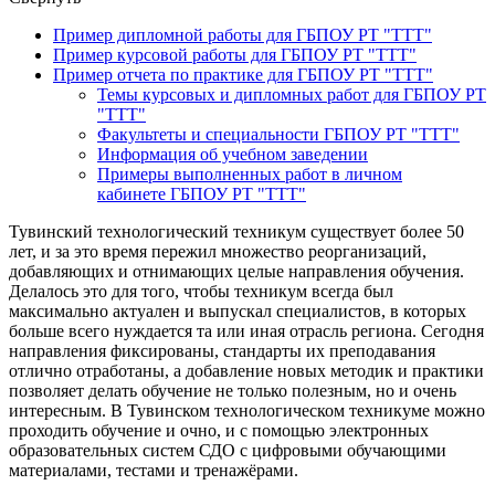
Пример дипломной работы для ГБПОУ РТ "ТТТ"
Пример курсовой работы для ГБПОУ РТ "ТТТ"
Пример отчета по практике для ГБПОУ РТ "ТТТ"
Темы курсовых и дипломных работ для ГБПОУ РТ
"ТТТ"
Факультеты и специальности ГБПОУ РТ "ТТТ"
Информация об учебном заведении
Примеры выполненных работ в личном
кабинете ГБПОУ РТ "ТТТ"
Тувинский технологический техникум существует более 50
лет, и за это время пережил множество реорганизаций,
добавляющих и отнимающих целые направления обучения.
Делалось это для того, чтобы техникум всегда был
максимально актуален и выпускал специалистов, в которых
больше всего нуждается та или иная отрасль региона. Сегодня
направления фиксированы, стандарты их преподавания
отлично отработаны, а добавление новых методик и практики
позволяет делать обучение не только полезным, но и очень
интересным. В Тувинском технологическом техникуме можно
проходить обучение и очно, и с помощью электронных
образовательных систем СДО с цифровыми обучающими
материалами, тестами и тренажёрами.