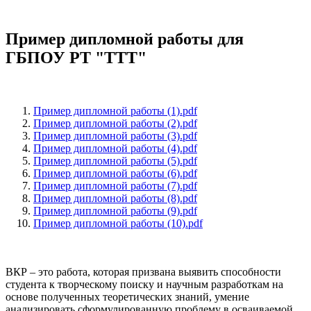
Пример дипломной работы для
ГБПОУ РТ "ТТТ"
Пример дипломной работы (1).pdf
Пример дипломной работы (2).pdf
Пример дипломной работы (3).pdf
Пример дипломной работы (4).pdf
Пример дипломной работы (5).pdf
Пример дипломной работы (6).pdf
Пример дипломной работы (7).pdf
Пример дипломной работы (8).pdf
Пример дипломной работы (9).pdf
Пример дипломной работы (10).pdf
ВКР – это работа, которая призвана выявить способности
студента к творческому поиску и научным разработкам на
основе полученных теоретических знаний, умение
анализировать сформулированную проблему в осваиваемой