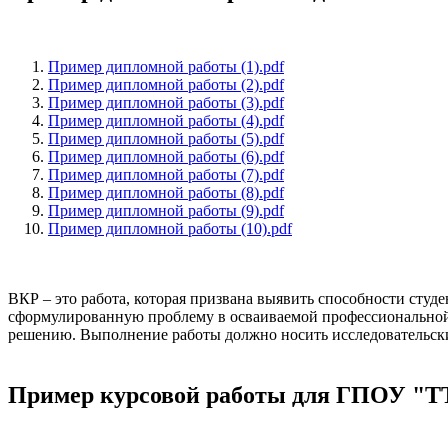
Пример дипломной работы (1).pdf
Пример дипломной работы (2).pdf
Пример дипломной работы (3).pdf
Пример дипломной работы (4).pdf
Пример дипломной работы (5).pdf
Пример дипломной работы (6).pdf
Пример дипломной работы (7).pdf
Пример дипломной работы (8).pdf
Пример дипломной работы (9).pdf
Пример дипломной работы (10).pdf
ВКР – это работа, которая призвана выявить способности студ
сформулированную проблему в осваиваемой профессиональной 
решению. Выполнение работы должно носить исследовательски
Пример курсовой работы для ГПОУ "Т