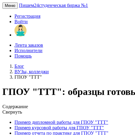
Пишем24
студенческая биржа №1
Меню
Регистрация
Войти
Лента заказов
Исполнители
Помощь
Блог
ВУЗы, колледжи
ГПОУ "ТТТ"
ГПОУ "ТТТ": образцы готовы
Содержание
Свернуть
Пример дипломной работы для ГПОУ "ТТТ"
Пример курсовой работы для ГПОУ "ТТТ"
Пример отчета по практике для ГПОУ "ТТТ"