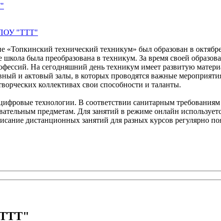
"
ГПОУ "ТТТ"
е «Топкинский технический техникум» был образован в октябре 
ее школа была преобразована в техникум. За время своей образ
фессий. На сегодняшний день техникум имеет развитую матери
вный и актовый залы, в которых проводятся важные мероприятия
творческих коллективах свои способности и таланты.
цифровые технологии. В соответствии санитарным требованиям
ательным предметам. Для занятий в режиме онлайн используетс
исание дистанционных занятий для разных курсов регулярно поя
"ТТТ"