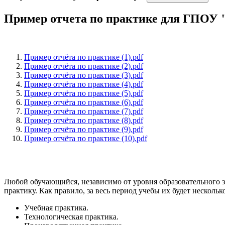
Пример отчета по практике для ГПОУ
Пример отчёта по практике (1).pdf
Пример отчёта по практике (2).pdf
Пример отчёта по практике (3).pdf
Пример отчёта по практике (4).pdf
Пример отчёта по практике (5).pdf
Пример отчёта по практике (6).pdf
Пример отчёта по практике (7).pdf
Пример отчёта по практике (8).pdf
Пример отчёта по практике (9).pdf
Пример отчёта по практике (10).pdf
Любой обучающийся, независимо от уровня образовательного з
практику. Как правило, за весь период учебы их будет нескольк
Учебная практика.
Технологическая практика.