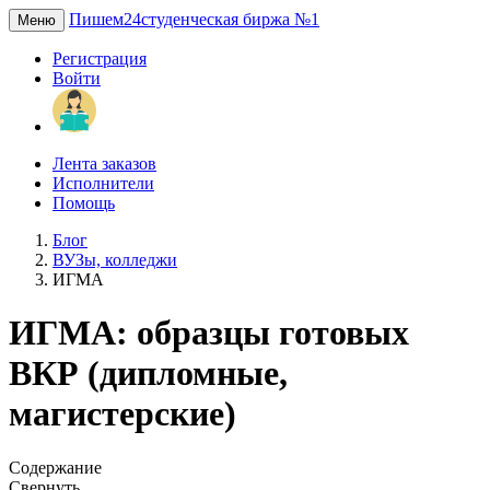
Пишем24
студенческая биржа №1
Меню
Регистрация
Войти
Лента заказов
Исполнители
Помощь
Блог
ВУЗы, колледжи
ИГМА
ИГМА: образцы готовых
ВКР (дипломные,
магистерские)
Содержание
Свернуть