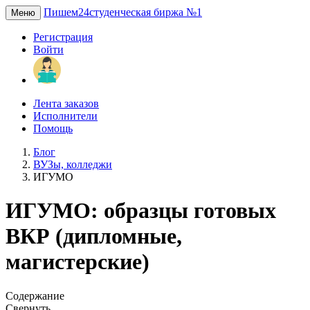
Пишем24
студенческая биржа №1
Меню
Регистрация
Войти
Лента заказов
Исполнители
Помощь
Блог
ВУЗы, колледжи
ИГУМО
ИГУМО: образцы готовых
ВКР (дипломные,
магистерские)
Содержание
Свернуть