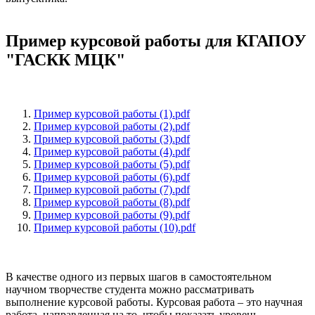
Пример курсовой работы для КГАПОУ
"ГАСКК МЦК"
Пример курсовой работы (1).pdf
Пример курсовой работы (2).pdf
Пример курсовой работы (3).pdf
Пример курсовой работы (4).pdf
Пример курсовой работы (5).pdf
Пример курсовой работы (6).pdf
Пример курсовой работы (7).pdf
Пример курсовой работы (8).pdf
Пример курсовой работы (9).pdf
Пример курсовой работы (10).pdf
В качестве одного из первых шагов в самостоятельном
научном творчестве студента можно рассматривать
выполнение курсовой работы. Курсовая работа – это научная
работа, направленная на то, чтобы показать уровень