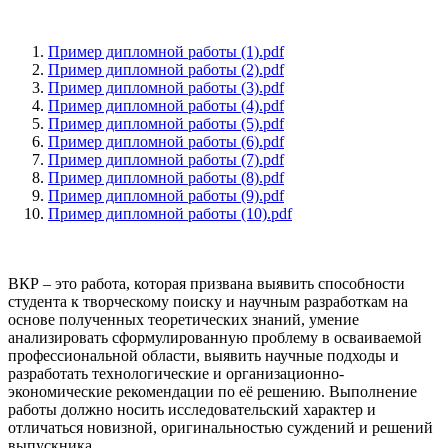
Пример дипломной работы (1).pdf
Пример дипломной работы (2).pdf
Пример дипломной работы (3).pdf
Пример дипломной работы (4).pdf
Пример дипломной работы (5).pdf
Пример дипломной работы (6).pdf
Пример дипломной работы (7).pdf
Пример дипломной работы (8).pdf
Пример дипломной работы (9).pdf
Пример дипломной работы (10).pdf
ВКР – это работа, которая призвана выявить способности
студента к творческому поиску и научным разработкам на
основе полученных теоретических знаний, умение
анализировать сформулированную проблему в осваиваемой
профессиональной области, выявить научные подходы и
разработать технологические и организационно-
экономические рекомендации по её решению. Выполнение
работы должно носить исследовательский характер и
отличаться новизной, оригинальностью суждений и решений
выпускника.