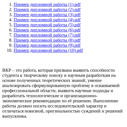
Пример дипломной работы (1).pdf
Пример дипломной работы (2).pdf
Пример дипломной работы (3).pdf
Пример дипломной работы (4).pdf
Пример дипломной работы (5).pdf
Пример дипломной работы (6).pdf
Пример дипломной работы (7).pdf
Пример дипломной работы (8).pdf
Пример дипломной работы (9).pdf
Пример дипломной работы (10).pdf
ВКР – это работа, которая призвана выявить способности
студента к творческому поиску и научным разработкам на
основе полученных теоретических знаний, умение
анализировать сформулированную проблему в осваиваемой
профессиональной области, выявить научные подходы и
разработать технологические и организационно-
экономические рекомендации по её решению. Выполнение
работы должно носить исследовательский характер и
отличаться новизной, оригинальностью суждений и решений
выпускника.