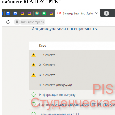
кабинете КГАПОУ "РТК"