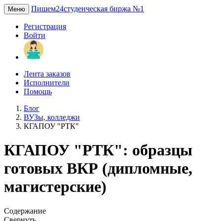
Пишем24
студенческая биржа №1
Меню
Регистрация
Войти
Лента заказов
Исполнители
Помощь
Блог
ВУЗы, колледжи
КГАПОУ "РТК"
КГАПОУ "РТК": образцы
готовых ВКР (дипломные,
магистерские)
Содержание
Свернуть