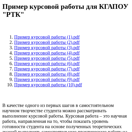
Пример курсовой работы для КГАПОУ
"РТК"
Пример курсовой работы (1).pdf
Пример курсовой работы (2).pdf
Пример курсовой работы (3).pdf
Пример курсовой работы (4).pdf
Пример курсовой работы (5).pdf
Пример курсовой работы (6).pdf
Пример курсовой работы (7).pdf
Пример курсовой работы (8).pdf
Пример курсовой работы (9).pdf
Пример курсовой работы (10).pdf
В качестве одного из первых шагов в самостоятельном
научном творчестве студента можно рассматривать
выполнение курсовой работы. Курсовая работа – это научная
работа, направленная на то, чтобы показать уровень
готовности студента на основе полученных теоретических
знаний выполнить самостоятельную практическую работу на