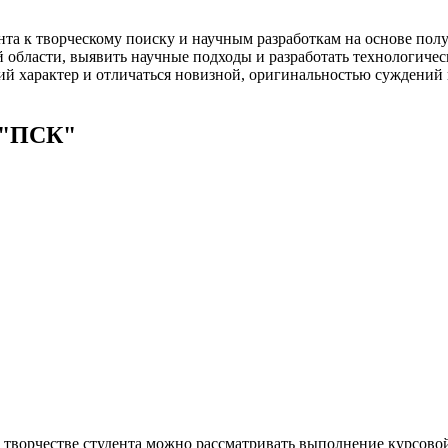
ента к творческому поиску и научным разработкам на основе по
области, выявить научные подходы и разработать технологичес
й характер и отличаться новизной, оригинальностью суждений
 "ПСК"
 творчестве студента можно рассматривать выполнение курсовой 