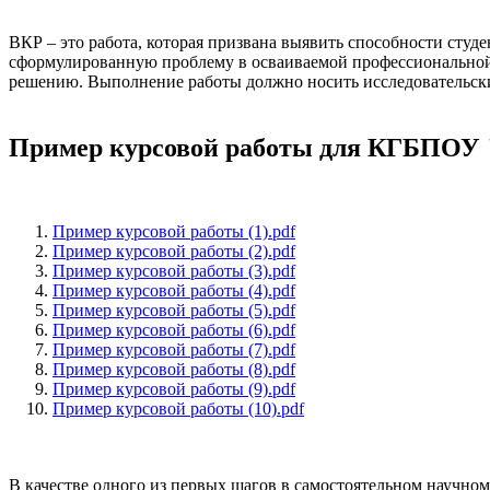
ВКР – это работа, которая призвана выявить способности студ
сформулированную проблему в осваиваемой профессиональной 
решению. Выполнение работы должно носить исследовательски
Пример курсовой работы для КГБПОУ
Пример курсовой работы (1).pdf
Пример курсовой работы (2).pdf
Пример курсовой работы (3).pdf
Пример курсовой работы (4).pdf
Пример курсовой работы (5).pdf
Пример курсовой работы (6).pdf
Пример курсовой работы (7).pdf
Пример курсовой работы (8).pdf
Пример курсовой работы (9).pdf
Пример курсовой работы (10).pdf
В качестве одного из первых шагов в самостоятельном научном