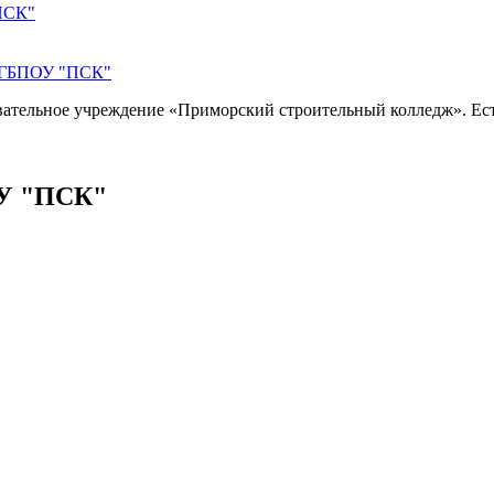
ПСК"
 КГБПОУ "ПСК"
вательное учреждение «Приморский строительный колледж». Ест
ОУ "ПСК"