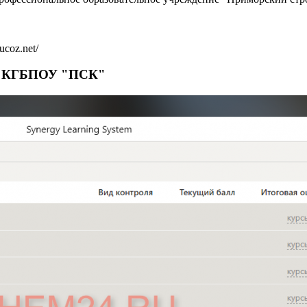
ucoz.net/
те КГБПОУ "ПСК"