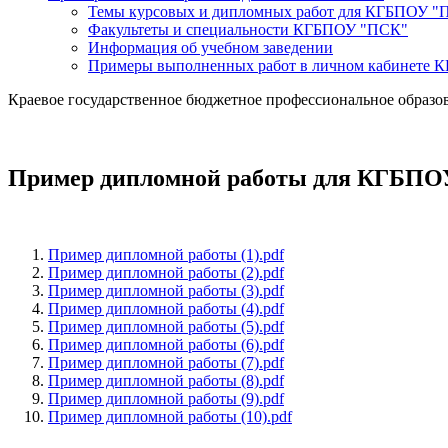
Темы курсовых и дипломных работ для КГБПОУ "
Факультеты и специальности КГБПОУ "ПСК"
Информация об учебном заведении
Примеры выполненных работ в личном кабинете
Краевое государственное бюджетное профессиональное образо
Пример дипломной работы для КГБП
Пример дипломной работы (1).pdf
Пример дипломной работы (2).pdf
Пример дипломной работы (3).pdf
Пример дипломной работы (4).pdf
Пример дипломной работы (5).pdf
Пример дипломной работы (6).pdf
Пример дипломной работы (7).pdf
Пример дипломной работы (8).pdf
Пример дипломной работы (9).pdf
Пример дипломной работы (10).pdf