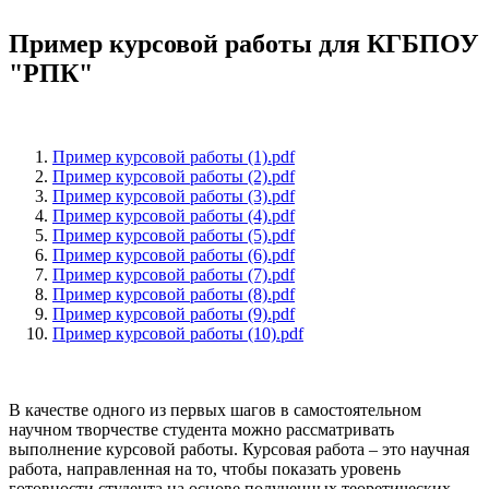
Пример курсовой работы для КГБПОУ
"РПК"
Пример курсовой работы (1).pdf
Пример курсовой работы (2).pdf
Пример курсовой работы (3).pdf
Пример курсовой работы (4).pdf
Пример курсовой работы (5).pdf
Пример курсовой работы (6).pdf
Пример курсовой работы (7).pdf
Пример курсовой работы (8).pdf
Пример курсовой работы (9).pdf
Пример курсовой работы (10).pdf
В качестве одного из первых шагов в самостоятельном
научном творчестве студента можно рассматривать
выполнение курсовой работы. Курсовая работа – это научная
работа, направленная на то, чтобы показать уровень
готовности студента на основе полученных теоретических