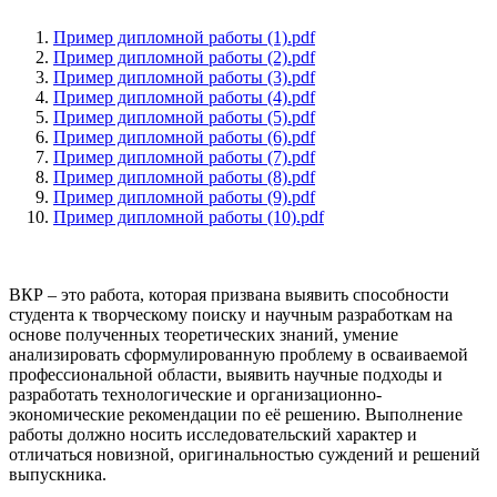
Пример дипломной работы (1).pdf
Пример дипломной работы (2).pdf
Пример дипломной работы (3).pdf
Пример дипломной работы (4).pdf
Пример дипломной работы (5).pdf
Пример дипломной работы (6).pdf
Пример дипломной работы (7).pdf
Пример дипломной работы (8).pdf
Пример дипломной работы (9).pdf
Пример дипломной работы (10).pdf
ВКР – это работа, которая призвана выявить способности
студента к творческому поиску и научным разработкам на
основе полученных теоретических знаний, умение
анализировать сформулированную проблему в осваиваемой
профессиональной области, выявить научные подходы и
разработать технологические и организационно-
экономические рекомендации по её решению. Выполнение
работы должно носить исследовательский характер и
отличаться новизной, оригинальностью суждений и решений
выпускника.