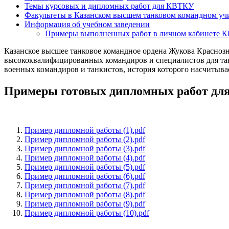
Темы курсовых и дипломных работ для КВТКУ
Факультеты в Казанском высшем танковом командном у
Информация об учебном заведении
Примеры выполненных работ в личном кабинете 
Казанское высшее танковое командное ордена Жукова Красноз
высококвалифицированных командиров и специалистов для та
военных командиров и танкистов, история которого насчитыв
Примеры готовых дипломных работ д
Пример дипломной работы (1).pdf
Пример дипломной работы (2).pdf
Пример дипломной работы (3).pdf
Пример дипломной работы (4).pdf
Пример дипломной работы (5).pdf
Пример дипломной работы (6).pdf
Пример дипломной работы (7).pdf
Пример дипломной работы (8).pdf
Пример дипломной работы (9).pdf
Пример дипломной работы (10).pdf