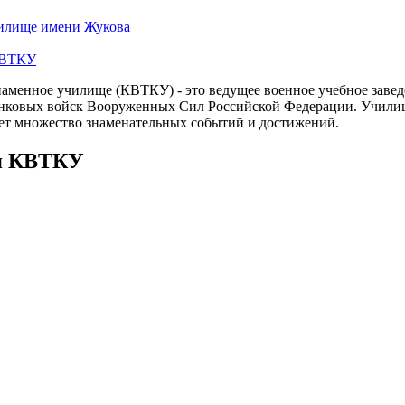
чилище имени Жукова
КВТКУ
наменное училище (КВТКУ) - это ведущее военное учебное заве
нковых войск Вооруженных Сил Российской Федерации. Училище
ает множество знаменательных событий и достижений.
ля КВТКУ