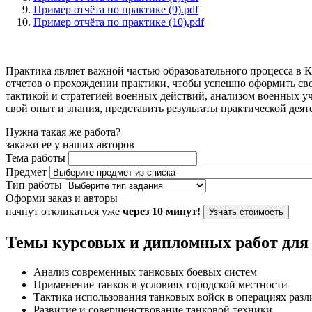
Пример отчёта по практике (9).pdf
Пример отчёта по практике (10).pdf
Практика являет важной частью образовательного процесса в
отчетов о прохождении практики, чтобы успешно оформить св
тактикой и стратегией военных действий, анализом военных у
свой опыт и знания, представить результаты практической деят
Нужна такая же работа?
закажи ее у наших авторов
Тема работы
Предмет
Тип работы
Оформи заказ и авторы
начнут откликаться уже
через 10 минут!
Узнать стоимость
Темы курсовых и дипломных работ дл
Анализ современных танковых боевых систем
Применение танков в условиях городской местности
Тактика использования танковых войск в операциях раз
Развитие и совершенствование танковой техники