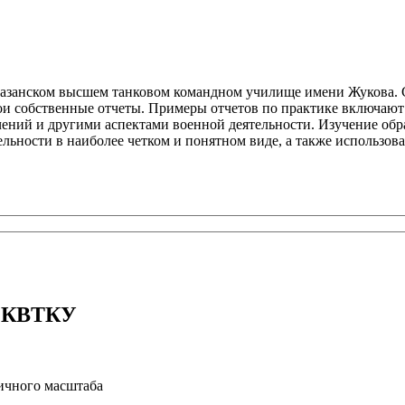
 Казанском высшем танковом командном училище имени Жукова.
ои собственные отчеты. Примеры отчетов по практике включают
чений и другими аспектами военной деятельности. Изучение обра
ельности в наиболее четком и понятном виде, а также использов
я КВТКУ
личного масштаба