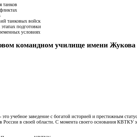
я танков
нфликтах
в
вий танковых войск
 этапах подготовки
временных условиях
овом командном училище имени Жукова
 это учебное заведение с богатой историей и престижным стату
 в России в своей области. С момента своего основания КВТКУ