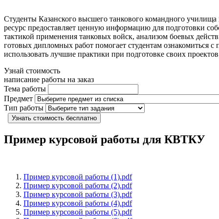
Студенты Казанского высшего танкового командного училища
ресурс предоставляет ценную информацию для подготовки со
тактикой применения танковых войск, анализом боевых дейст
готовых дипломных работ помогает студентам ознакомиться с 
использовать лучшие практики при подготовке своих проектов
Узнай стоимость
написание работы на заказ
Тема работы
Предмет
Тип работы
Узнать стоимость бесплатно
Пример курсовой работы для КВТКУ
Пример курсовой работы (1).pdf
Пример курсовой работы (2).pdf
Пример курсовой работы (3).pdf
Пример курсовой работы (4).pdf
Пример курсовой работы (5).pdf