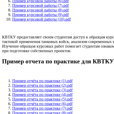
Пример курсовой работы (6).pdf
Пример курсовой работы (7).pdf
Пример курсовой работы (8).pdf
Пример курсовой работы (9).pdf
Пример курсовой работы (10).pdf
КВТКУ предоставляет своим студентам доступ к образцам кур
тактикой применения танковых войск, анализом современных 
Изучение образцов курсовых работ помогает студентам ознако
при подготовке собственных проектов.
Пример отчета по практике для КВТКУ
Пример отчёта по практике (1).pdf
Пример отчёта по практике (2).pdf
Пример отчёта по практике (3).pdf
Пример отчёта по практике (4).pdf
Пример отчёта по практике (5).pdf
Пример отчёта по практике (6).pdf
Пример отчёта по практике (7).pdf
Пример отчёта по практике (8).pdf