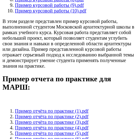
Пример курсовой работы (9).pdf
Пример курсовой работы (10).pdf
В этом разделе представлен пример курсовой работы,
выполненной студентом Московской архитектурной школы в
рамках учебного курса. Курсовая работа представляет собой
небольшой проект, который позволяет студентам углубить
свои знания и навыки в определенной области архитектуры
или дизайна. Пример представленной курсовой работы
отражает серьезный подход к исследованию выбранной темы
и демонстрирует умение студента применять полученные
знания на практике.
Пример отчета по практике для
МАРШ:
Пример отчёта по практике (1).pdf
Пример отчёта по практике (2).pdf
Пример отчёта по практике (3).pdf
Пример отчёта по практике (4).pdf
Пример отчёта по практике (5).pdf
Пример отчёта по практике (6).pdf