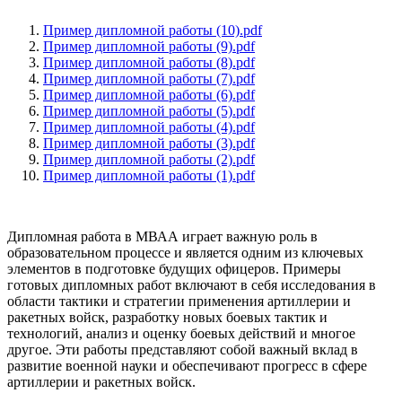
Пример дипломной работы (10).pdf
Пример дипломной работы (9).pdf
Пример дипломной работы (8).pdf
Пример дипломной работы (7).pdf
Пример дипломной работы (6).pdf
Пример дипломной работы (5).pdf
Пример дипломной работы (4).pdf
Пример дипломной работы (3).pdf
Пример дипломной работы (2).pdf
Пример дипломной работы (1).pdf
Дипломная работа в МВАА играет важную роль в
образовательном процессе и является одним из ключевых
элементов в подготовке будущих офицеров. Примеры
готовых дипломных работ включают в себя исследования в
области тактики и стратегии применения артиллерии и
ракетных войск, разработку новых боевых тактик и
технологий, анализ и оценку боевых действий и многое
другое. Эти работы представляют собой важный вклад в
развитие военной науки и обеспечивают прогресс в сфере
артиллерии и ракетных войск.