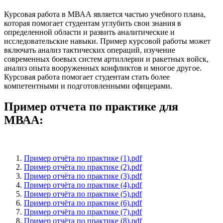
Курсовая работа в МВАА является частью учебного плана,
которая помогает студентам углубить свои знания в
определенной области и развить аналитические и
исследовательские навыки. Пример курсовой работы может
включать анализ тактических операций, изучение
современных боевых систем артиллерии и ракетных войск,
анализ опыта вооруженных конфликтов и многое другое.
Курсовая работа помогает студентам стать более
компетентными и подготовленными офицерами.
Пример отчета по практике для
МВАА:
Пример отчёта по практике (1).pdf
Пример отчёта по практике (2).pdf
Пример отчёта по практике (3).pdf
Пример отчёта по практике (4).pdf
Пример отчёта по практике (5).pdf
Пример отчёта по практике (6).pdf
Пример отчёта по практике (7).pdf
Пример отчёта по практике (8).pdf