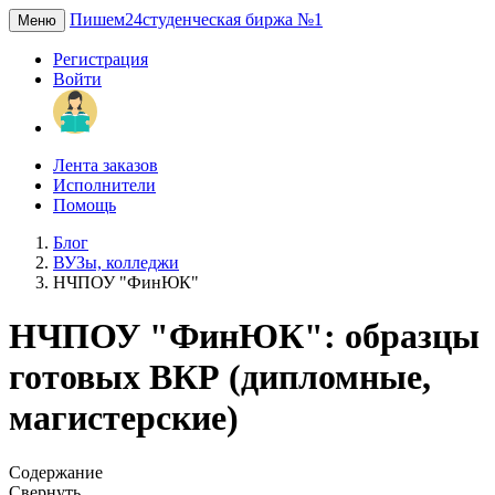
Пишем24
студенческая биржа №1
Меню
Регистрация
Войти
Лента заказов
Исполнители
Помощь
Блог
ВУЗы, колледжи
НЧПОУ "ФинЮК"
НЧПОУ "ФинЮК": образцы
готовых ВКР (дипломные,
магистерские)
Содержание
Свернуть