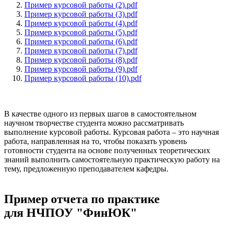
Пример курсовой работы (2).pdf
Пример курсовой работы (3).pdf
Пример курсовой работы (4).pdf
Пример курсовой работы (5).pdf
Пример курсовой работы (6).pdf
Пример курсовой работы (7).pdf
Пример курсовой работы (8).pdf
Пример курсовой работы (9).pdf
Пример курсовой работы (10).pdf
В качестве одного из первых шагов в самостоятельном
научном творчестве студента можно рассматривать
выполнение курсовой работы. Курсовая работа – это научная
работа, направленная на то, чтобы показать уровень
готовности студента на основе полученных теоретических
знаний выполнить самостоятельную практическую работу на
тему, предложенную преподавателем кафедры.
Пример отчета по практике
для НЧПОУ "ФинЮК"