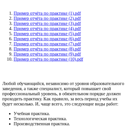
Пример отчёта по практике (1).pdf
Пример отчёта по практике (2).pdf
Пример отчёта по практике (3).pdf
Пример отчёта по практике (4).pdf
Пример отчёта по практике (5).pdf
Пример отчёта по практике (6).pdf
Пример отчёта по практике (7).pdf
Пример отчёта по практике (8).pdf
Пример отчёта по практике (9).pdf
Пример отчёта по практике (10).pdf
Любой обучающийся, независимо от уровня образовательного
заведения, а также специалист, который повышает свой
профессиональный уровень, в обязательном порядке должен
проходить практику. Как правило, за весь период учебы их
будет несколько. И, чаще всего, это следующие виды работ:
Учебная практика.
Технологическая практика.
Производственная практика.