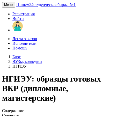
Пишем24
студенческая биржа №1
Меню
Регистрация
Войти
Лента заказов
Исполнители
Помощь
Блог
ВУЗы, колледжи
НГИЭУ
НГИЭУ: образцы готовых
ВКР (дипломные,
магистерские)
Содержание
Свернуть