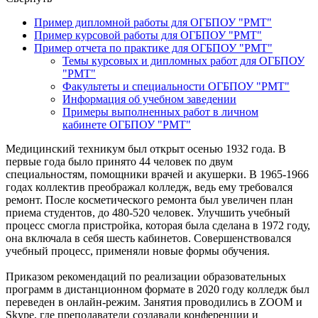
Пример дипломной работы для ОГБПОУ "РМТ"
Пример курсовой работы для ОГБПОУ "РМТ"
Пример отчета по практике для ОГБПОУ "РМТ"
Темы курсовых и дипломных работ для ОГБПОУ
"РМТ"
Факультеты и специальности ОГБПОУ "РМТ"
Информация об учебном заведении
Примеры выполненных работ в личном
кабинете ОГБПОУ "РМТ"
Медицинский техникум был открыт осенью 1932 года. В
первые года было принято 44 человек по двум
специальностям, помощники врачей и акушерки. В 1965-1966
годах коллектив преображал колледж, ведь ему требовался
ремонт. После косметического ремонта был увеличен план
приема студентов, до 480-520 человек. Улучшить учебный
процесс смогла пристройка, которая была сделана в 1972 году,
она включала в себя шесть кабинетов. Совершенствовался
учебный процесс, применяли новые формы обучения.
Приказом рекомендаций по реализации образовательных
программ в дистанционном формате в 2020 году колледж был
переведен в онлайн-режим. Занятия проводились в ZOOM и
Skype, где преподаватели создавали конференции и