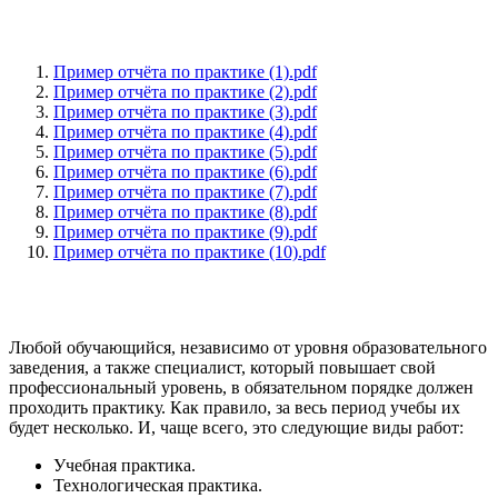
Пример отчёта по практике (1).pdf
Пример отчёта по практике (2).pdf
Пример отчёта по практике (3).pdf
Пример отчёта по практике (4).pdf
Пример отчёта по практике (5).pdf
Пример отчёта по практике (6).pdf
Пример отчёта по практике (7).pdf
Пример отчёта по практике (8).pdf
Пример отчёта по практике (9).pdf
Пример отчёта по практике (10).pdf
Любой обучающийся, независимо от уровня образовательного
заведения, а также специалист, который повышает свой
профессиональный уровень, в обязательном порядке должен
проходить практику. Как правило, за весь период учебы их
будет несколько. И, чаще всего, это следующие виды работ:
Учебная практика.
Технологическая практика.