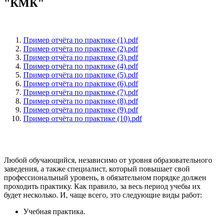
"КМК"
Пример отчёта по практике (1).pdf
Пример отчёта по практике (2).pdf
Пример отчёта по практике (3).pdf
Пример отчёта по практике (4).pdf
Пример отчёта по практике (5).pdf
Пример отчёта по практике (6).pdf
Пример отчёта по практике (7).pdf
Пример отчёта по практике (8).pdf
Пример отчёта по практике (9).pdf
Пример отчёта по практике (10).pdf
Любой обучающийся, независимо от уровня образовательного
заведения, а также специалист, который повышает свой
профессиональный уровень, в обязательном порядке должен
проходить практику. Как правило, за весь период учебы их
будет несколько. И, чаще всего, это следующие виды работ:
Учебная практика.