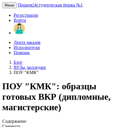
Пишем24
студенческая биржа №1
Меню
Регистрация
Войти
Лента заказов
Исполнители
Помощь
Блог
ВУЗы, колледжи
ПОУ "КМК"
ПОУ "КМК": образцы
готовых ВКР (дипломные,
магистерские)
Содержание
Свернуть