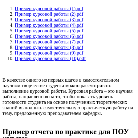
Пример курсовой работы (1).pdf
Пример курсовой работы (2).pdf
Пример курсовой работы (3).pdf
Пример курсовой работы (4).pdf
Пример курсовой работы (5).pdf
Пример курсовой работы (6).pdf
Пример курсовой работы (7).pdf
Пример курсовой работы (8).pdf
Пример курсовой работы (9).pdf
Пример курсовой работы (10).pdf
В качестве одного из первых шагов в самостоятельном
научном творчестве студента можно рассматривать
выполнение курсовой работы. Курсовая работа – это научная
работа, направленная на то, чтобы показать уровень
готовности студента на основе полученных теоретических
знаний выполнить самостоятельную практическую работу на
тему, предложенную преподавателем кафедры.
Пример отчета по практике для ПОУ