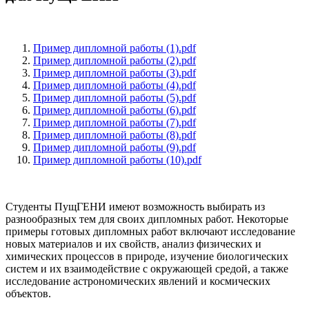
Пример дипломной работы (1).pdf
Пример дипломной работы (2).pdf
Пример дипломной работы (3).pdf
Пример дипломной работы (4).pdf
Пример дипломной работы (5).pdf
Пример дипломной работы (6).pdf
Пример дипломной работы (7).pdf
Пример дипломной работы (8).pdf
Пример дипломной работы (9).pdf
Пример дипломной работы (10).pdf
Студенты ПущГЕНИ имеют возможность выбирать из
разнообразных тем для своих дипломных работ. Некоторые
примеры готовых дипломных работ включают исследование
новых материалов и их свойств, анализ физических и
химических процессов в природе, изучение биологических
систем и их взаимодействие с окружающей средой, а также
исследование астрономических явлений и космических
объектов.