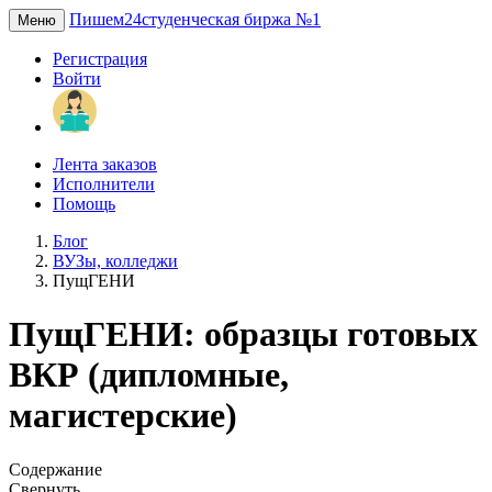
Пишем24
студенческая биржа №1
Меню
Регистрация
Войти
Лента заказов
Исполнители
Помощь
Блог
ВУЗы, колледжи
ПущГЕНИ
ПущГЕНИ: образцы готовых
ВКР (дипломные,
магистерские)
Содержание
Свернуть