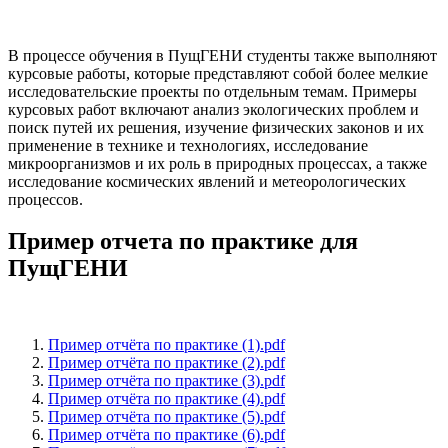
В процессе обучения в ПущГЕНИ студенты также выполняют
курсовые работы, которые представляют собой более мелкие
исследовательские проекты по отдельным темам. Примеры
курсовых работ включают анализ экологических проблем и
поиск путей их решения, изучение физических законов и их
применение в технике и технологиях, исследование
микроорганизмов и их роль в природных процессах, а также
исследование космических явлений и метеорологических
процессов.
Пример отчета по практике для
ПущГЕНИ
Пример отчёта по практике (1).pdf
Пример отчёта по практике (2).pdf
Пример отчёта по практике (3).pdf
Пример отчёта по практике (4).pdf
Пример отчёта по практике (5).pdf
Пример отчёта по практике (6).pdf