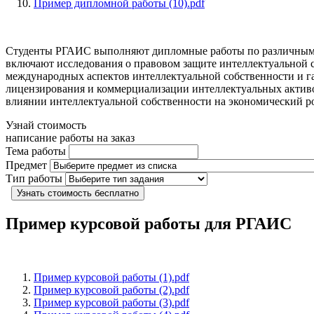
Пример дипломной работы (10).pdf
Студенты РГАИС выполняют дипломные работы по различным а
включают исследования о правовом защите интеллектуальной с
международных аспектов интеллектуальной собственности и га
лицензирования и коммерциализации интеллектуальных активов
влиянии интеллектуальной собственности на экономический ро
Узнай стоимость
написание работы на заказ
Тема работы
Предмет
Тип работы
Узнать стоимость бесплатно
Пример курсовой работы для РГАИС
Пример курсовой работы (1).pdf
Пример курсовой работы (2).pdf
Пример курсовой работы (3).pdf