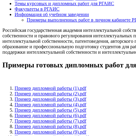
Темы курсовых и дипломных работ для РГАИС
Факультеты в РГАИС
Информация об учебном заведении
Примеры выполненных работ в личном кабинете 
Российская государственная академия интеллектуальной собст
собственности и правового регулирования интеллектуальных п
интеллектуальной собственности, патентоведения, авторского
образование и профессиональную подготовку студентов для ра
поддержки интеллектуальной собственности и интеллектуально
Примеры готовых дипломных работ дл
Пример дипломной работы (1).pdf
Пример дипломной работы (2).pdf
Пример дипломной работы (3).pdf
Пример дипломной работы (4).pdf
Пример дипломной работы (5).pdf
Пример дипломной работы (6).pdf
Пример дипломной работы (7).pdf
Пример дипломной работы (8).pdf
Пример дипломной работы (9).pdf