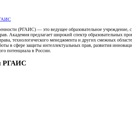
РГАИС
венности (РГАИС) — это ведущее образовательное учреждение, 
рав. Академия предлагает широкий спектр образовательных про
 права, технологического менеджмента и других смежных област
боты в сфере защиты интеллектуальных прав, развития инноваци
го потенциала в России.
я РГАИС