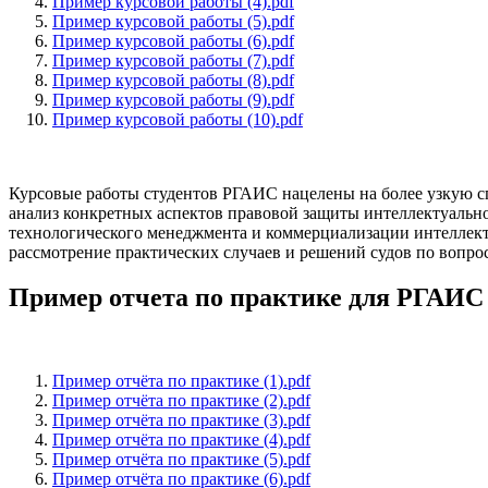
Пример курсовой работы (4).pdf
Пример курсовой работы (5).pdf
Пример курсовой работы (6).pdf
Пример курсовой работы (7).pdf
Пример курсовой работы (8).pdf
Пример курсовой работы (9).pdf
Пример курсовой работы (10).pdf
Курсовые работы студентов РГАИС нацелены на более узкую с
анализ конкретных аспектов правовой защиты интеллектуально
технологического менеджмента и коммерциализации интеллект
рассмотрение практических случаев и решений судов по вопро
Пример отчета по практике для РГАИС
Пример отчёта по практике (1).pdf
Пример отчёта по практике (2).pdf
Пример отчёта по практике (3).pdf
Пример отчёта по практике (4).pdf
Пример отчёта по практике (5).pdf
Пример отчёта по практике (6).pdf