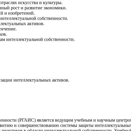
траслях искусства и культуры.
ный рост и развитие экономики.
ий и изобретений.
 интеллектуальной собственности.
лектуальных активов.
печение.
ков.
ам интеллектуальной собственности.
зации интеллектуальных активов.
венности (РГАИС) является ведущим учебным и научным центром
 развитию и совершенствованию системы защиты интеллектуальн
практиков в области интеллектуальной собственности. Учебны