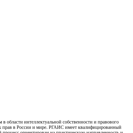
 в области интеллектуальной собственности и правового
ых прав в России и мире. РГАИС имеет квалифицированный
й процесс ориентирован на практическую направленность и