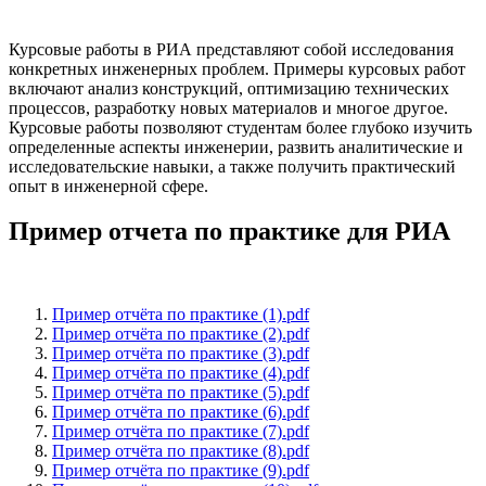
Курсовые работы в РИА представляют собой исследования
конкретных инженерных проблем. Примеры курсовых работ
включают анализ конструкций, оптимизацию технических
процессов, разработку новых материалов и многое другое.
Курсовые работы позволяют студентам более глубоко изучить
определенные аспекты инженерии, развить аналитические и
исследовательские навыки, а также получить практический
опыт в инженерной сфере.
Пример отчета по практике для РИА
Пример отчёта по практике (1).pdf
Пример отчёта по практике (2).pdf
Пример отчёта по практике (3).pdf
Пример отчёта по практике (4).pdf
Пример отчёта по практике (5).pdf
Пример отчёта по практике (6).pdf
Пример отчёта по практике (7).pdf
Пример отчёта по практике (8).pdf
Пример отчёта по практике (9).pdf