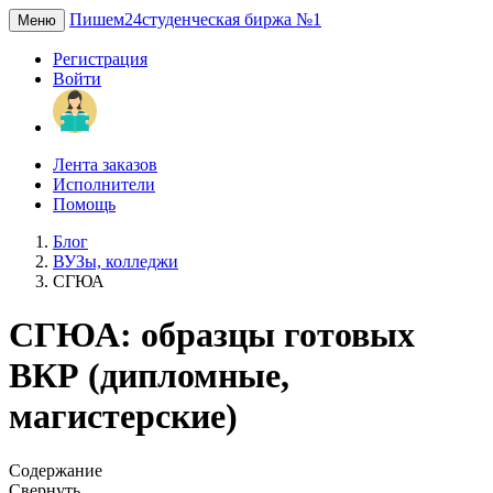
Пишем24
студенческая биржа №1
Меню
Регистрация
Войти
Лента заказов
Исполнители
Помощь
Блог
ВУЗы, колледжи
СГЮА
СГЮА: образцы готовых
ВКР (дипломные,
магистерские)
Содержание
Свернуть