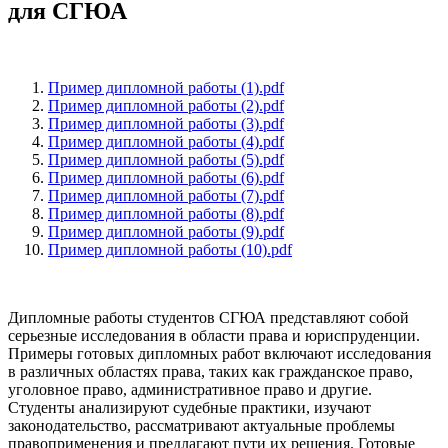
для СГЮА
Пример дипломной работы (1).pdf
Пример дипломной работы (2).pdf
Пример дипломной работы (3).pdf
Пример дипломной работы (4).pdf
Пример дипломной работы (5).pdf
Пример дипломной работы (6).pdf
Пример дипломной работы (7).pdf
Пример дипломной работы (8).pdf
Пример дипломной работы (9).pdf
Пример дипломной работы (10).pdf
Дипломные работы студентов СГЮА представляют собой
серьезные исследования в области права и юриспруденции.
Примеры готовых дипломных работ включают исследования
в различных областях права, таких как гражданское право,
уголовное право, административное право и другие.
Студенты анализируют судебные практики, изучают
законодательство, рассматривают актуальные проблемы
правоприменения и предлагают пути их решения. Готовые