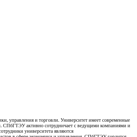
ики, управления и торговли. Университет имеет современные
ты. СПбГТЭУ активно сотрудничает с ведущими компаниями и
сотрудники университета являются
истов в сфере экономики и управления. СПбГТЭУ гордится