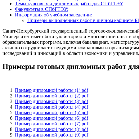
Темы курсовых и дипломных работ для СПбГТЭУ
Факультеты в СПбГТЭУ:
Информация об учебном заведении:
Примеры выполненных работ в личном кабинете 
Санкт-Петербургский государственный торгово-экономический 
Университет имеет богатую историю и многолетний опыт в о
образовательных программ, включая бакалавриат, магистратуру
активно сотрудничает с ведущими компаниями и организациям
исследований и инноваций в области экономики и управления,
Примеры готовых дипломных работ д
Пример дипломной работы (1).pdf
Пример дипломной работы (2).pdf
Пример дипломной работы (3).pdf
Пример дипломной работы (4).pdf
Пример дипломной работы (5).pdf
Пример дипломной работы (6).pdf
Пример дипломной работы (7).pdf
Пример дипломной работы (8).pdf
Пример дипломной работы (9).pdf