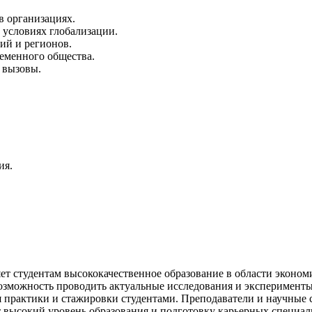
в организациях.
условиях глобализации.
ий и регионов.
еменного общества.
 вызовы.
ия.
т студентам высококачественное образование в области эконом
 возможность проводить актуальные исследования и эксперимен
я практики и стажировки студентами. Преподаватели и научные 
высокий уровень образования и подготовку карьерных специал