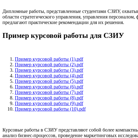
Дипломные работы, представленные студентами СЗИУ, охваты
области стратегического управления, управления персоналом,
предлагают практические рекомендации для их решения.
Пример курсовой работы для СЗИУ
Пример курсовой работы (1).pdf
Пример курсовой работы (2).pdf
Пример курсовой работы (3).pdf
Пример курсовой работы (4).pdf
Пример курсовой работы (5).pdf
Пример курсовой работы (6).pdf
Пример курсовой работы (7).pdf
Пример курсовой работы (8).pdf
Пример курсовой работы (9).pdf
Пример курсовой работы (10).pdf
Курсовые работы в СЗИУ представляют собой более компактны
анализ бизнес-процессов, проведение маркетинговых исследов