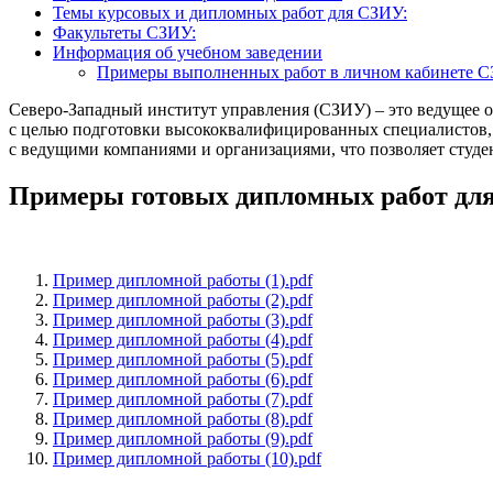
Темы курсовых и дипломных работ для СЗИУ:
Факультеты СЗИУ:
Информация об учебном заведении
Примеры выполненных работ в личном кабинете 
Северо-Западный институт управления (СЗИУ) – это ведущее о
с целью подготовки высококвалифицированных специалистов, 
с ведущими компаниями и организациями, что позволяет студе
Примеры готовых дипломных работ дл
Пример дипломной работы (1).pdf
Пример дипломной работы (2).pdf
Пример дипломной работы (3).pdf
Пример дипломной работы (4).pdf
Пример дипломной работы (5).pdf
Пример дипломной работы (6).pdf
Пример дипломной работы (7).pdf
Пример дипломной работы (8).pdf
Пример дипломной работы (9).pdf
Пример дипломной работы (10).pdf