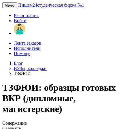
Пишем24
студенческая биржа №1
Меню
Регистрация
Войти
Лента заказов
Исполнители
Помощь
Блог
ВУЗы, колледжи
ТЗФЮИ
ТЗФЮИ: образцы готовых
ВКР (дипломные,
магистерские)
Содержание
Свернуть