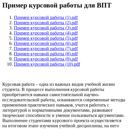
Пример курсовой работы для ВПТ
Пример курсовой работы (1).pdf
Пример курсовой работы (2).pdf
Пример курсовой работы (3).pdf
Пример курсовой работы (4).pdf
Пример курсовой работы (5).pdf
Пример курсовой работы (6).pdf
Пример курсовой работы (7).pdf
Пример курсовой работы (8).pdf
Пример курсовой работы (9).pdf
Пример курсовой работы (10).pdf
Курсовая работа – одна из важных видов учебной жизни
студента. В процессе выполнения курсовой работы
приобретаются навыки самостоятельной научно-
исследовательской работы, осваиваются современные методы
применения практических навыков, учатся работать с
литературой и нормативными документами, развивают
творческие способности и умение пользоваться аргументами.
Выполнение студентами курсового проекта осуществляется
на итоговом этапе изучения учебной дисциплины, на него