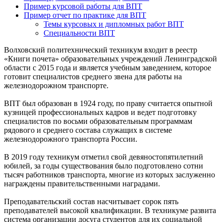
Пример курсовой работы для ВПТ
Пример отчет по практике для ВПТ
Темы курсовых и дипломных работ ВПТ
Специальности ВПТ
Волховский политехнический техникум входит в реестр
«Книги почета» образовательных учреждений Ленинградской
области с 2015 года и является учебным заведением, которое
готовит специалистов среднего звена для работы на
железнодорожном транспорте.
ВПТ был образован в 1924 году, по праву считается опытной
кузницей профессиональных кадров и ведет подготовку
специалистов по восьми образовательным программам
рядового и среднего состава служащих в системе
железнодорожного транспорта России.
В 2019 году техникум отметил свой девяностопятилетний
юбилей, за годы существования было подготовлено сотни
тысяч работников транспорта, многие из которых заслуженно
награждены правительственными наградами.
Преподавательский состав насчитывает сорок пять
преподавателей высокой квалификации. В техникуме развита
система организации досуга студентов для их социальной