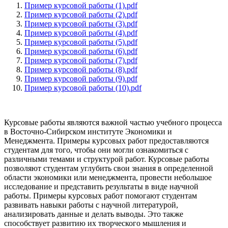
Пример курсовой работы (1).pdf
Пример курсовой работы (2).pdf
Пример курсовой работы (3).pdf
Пример курсовой работы (4).pdf
Пример курсовой работы (5).pdf
Пример курсовой работы (6).pdf
Пример курсовой работы (7).pdf
Пример курсовой работы (8).pdf
Пример курсовой работы (9).pdf
Пример курсовой работы (10).pdf
Курсовые работы являются важной частью учебного процесса
в Восточно-Сибирском институте Экономики и
Менеджмента. Примеры курсовых работ предоставляются
студентам для того, чтобы они могли ознакомиться с
различными темами и структурой работ. Курсовые работы
позволяют студентам углубить свои знания в определенной
области экономики или менеджмента, провести небольшое
исследование и представить результаты в виде научной
работы. Примеры курсовых работ помогают студентам
развивать навыки работы с научной литературой,
анализировать данные и делать выводы. Это также
способствует развитию их творческого мышления и