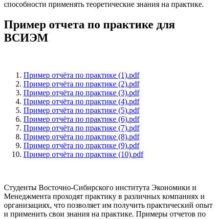
способности применять теоретические знания на практике.
Пример отчета по практике для
ВСИЭМ
Пример отчёта по практике (1).pdf
Пример отчёта по практике (2).pdf
Пример отчёта по практике (3).pdf
Пример отчёта по практике (4).pdf
Пример отчёта по практике (5).pdf
Пример отчёта по практике (6).pdf
Пример отчёта по практике (7).pdf
Пример отчёта по практике (8).pdf
Пример отчёта по практике (9).pdf
Пример отчёта по практике (10).pdf
Студенты Восточно-Сибирского института Экономики и
Менеджмента проходят практику в различных компаниях и
организациях, что позволяет им получить практический опыт
и применить свои знания на практике. Примеры отчетов по