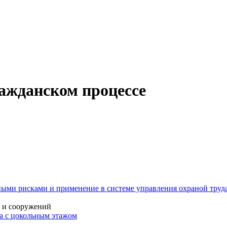
ажданском процессе
ыми рисками и применение в системе управления охраной труда
й и сооружений
ма с цокольным этажом